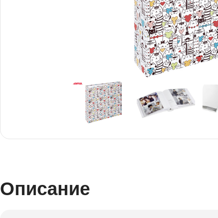
Снимки И
Дек
Постери
Сте
Снимки малък
Dibo
формат
Акр
Описание
Голям формат
Печ
Печат върху канава
пен