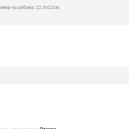
окнига
Фото пъзел 120
азмер на албума: 22,5х22см.
части
Магнити
Ключодържатели
Други