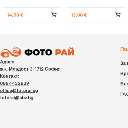
14,50
€
13,00
€
По
Адрес:
За 
ж.к. Младост 3, 1712 София
Връ
Контакт:
0884432839
Бл
office@fotorai.bg
FA
fotorai@abv.bg