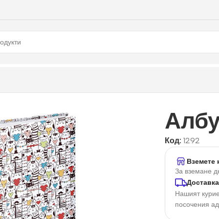
Албу
Код:
1292
Вземете 
За вземане д
Доставка
Нашият курие
посочения а