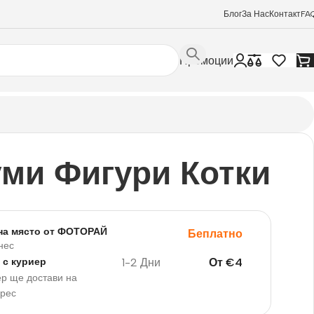
Блог
За Нас
Контакт
FA
Промоции
ми Фигури Котки
на място от ФОТОРАЙ
Беплатно
нес
1-2 Дни
От
€
4
 с куриер
р ще достави на
дрес