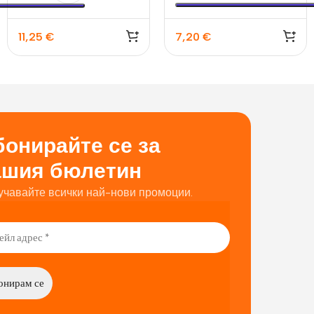
11,25
€
7,20
€
онирайте се за
ашия бюлетин
учавайте всички най-нови промоции.