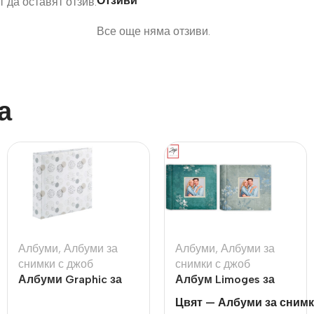
Отзиви
 да оставят отзив.
Все още няма отзиви.
а
Албуми
,
Албуми за
Албуми
,
Албуми за
снимки с джоб
снимки с джоб
Албуми Graphic за
Албум Limoges за
10х15 см., 200 бр
200бр 10х15см
Цвят — Албуми за снимк