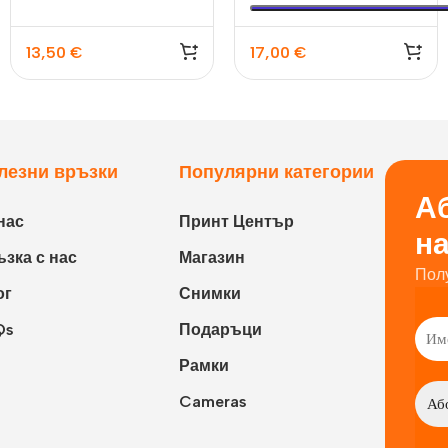
13,50
€
17,00
€
лезни връзки
Популярни категории
Аб
нас
Принт Център
н
зка с нас
Магазин
Пол
ог
Снимки
Qs
Подаръци
Рамки
Cameras