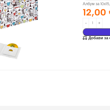
Албум за 10х15
12,00
Добави за
орация За
Текстил И
на
Подаръци
nd
Чаши
илик Бонд
Тениски
ат върху
Възглавници
окартон
Торбички