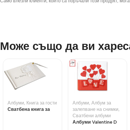
Само влезли клиенти, които са поръчали този продукт, могат
Може също да ви харес
Албуми
,
Книга за гости
Албуми
,
Албум за
Сватбена книга за
залепване на снимки
,
гости с букет рози
Сватбени албуми
Албуми Valentine D