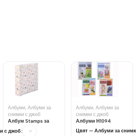
Албуми
,
Албуми за
Албуми
,
Албуми за
снимки с джоб
снимки с джоб
Албум Stamps за
Албуми Н1094
200бр 10х15см
Цвят — Албуми за снимк
и с джоб