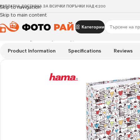
ЕЗПЛАТНА ДОСТАВКА ЗА ВСИЧКИ ПОРЪЧКИ НАД €200
Skip to navigation
Skip to main content
Категории
Начало
›
Албуми
›
Албуми Фигури Котки
Product Information
Specifications
Reviews