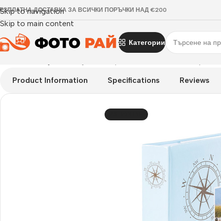
ЕЗПЛАТНА ДОСТАВКА ЗА ВСИЧКИ ПОРЪЧКИ НАД €200
Skip to navigation
Skip to main content
Категории
Начало
›
Албуми
›
Албуми Compass Memo 10х15, 200бр
Product Information
Specifications
Reviews
ИЗЧЕРПАН