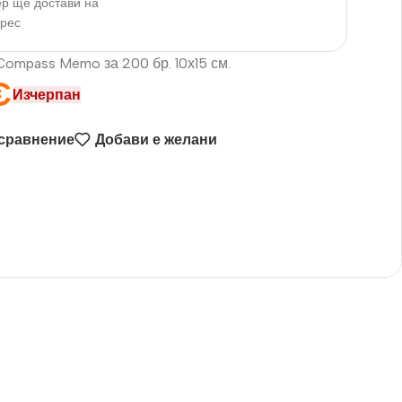
р ще достави на
дрес
ompass Memo за 200 бр. 10х15 см.
€
Изчерпан
 сравнение
Добави е желани