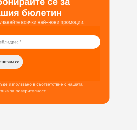
онирайте се за
ашия бюлетин
учавайте всички най-нови промоции.
ъде използвано в съответствие с нашата
тика за поверителност