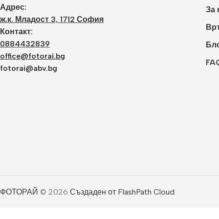
Адрес:
За 
ж.к. Младост 3, 1712 София
Връ
Контакт:
0884432839
Бл
office@fotorai.bg
FA
fotorai@abv.bg
ФОТОРАЙ
© 2026
Създаден от FlashPath Cloud
.