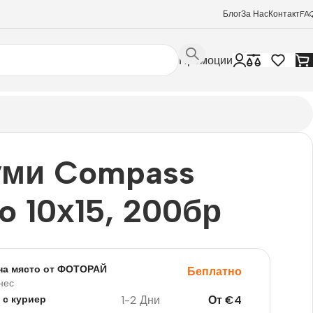
Блог
За Нас
Контакт
FA
Промоции
уми Compass
 10х15, 200бр
на място от ФОТОРАЙ
Беплатно
нес
1-2 Дни
От
€
4
 с куриер