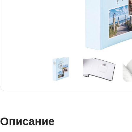
Снимки И
Дек
Постери
Сте
Снимки малък
Dibo
формат
Акр
Голям формат
Печ
Описание
Печат върху канава
пен