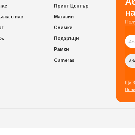
Аб
нас
Принт Център
н
зка с нас
Магазин
Пол
ог
Снимки
Qs
Подаръци
Рамки
Cameras
Ще б
Поли