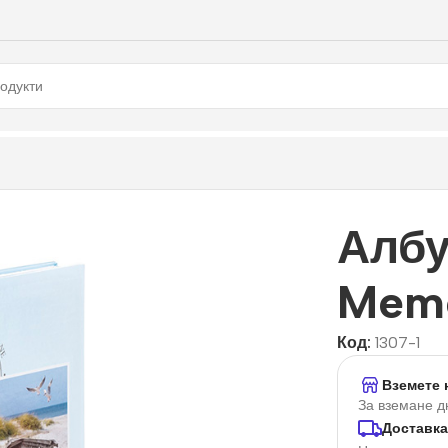
Алб
Memo
Код:
1307-1
Вземете 
За вземане д
Доставка