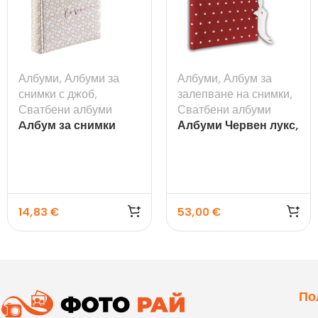
Албуми
,
Албуми за
Албуми
,
Албум за
снимки с джоб
,
залепване на снимки
,
Сватбени албуми
Сватбени албуми
Aлбум за снимки
Албуми Червен лукс,
Romance, 10×15
60 стр.
14,83
€
53,00
€
По