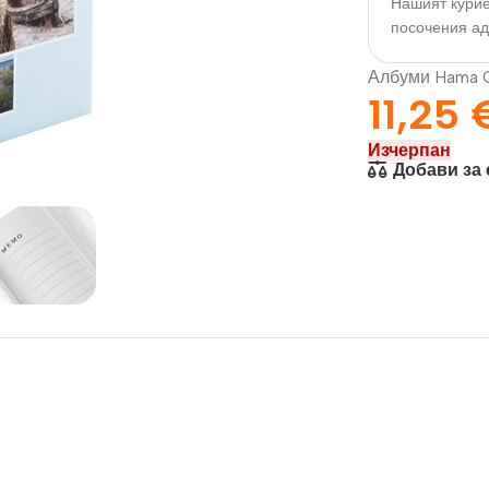
Нашият курие
посочения а
Албуми Hama C
11,25
Изчерпан
Добави за
орация За
Текстил И
на
Подаръци
nd
Чаши
илик Бонд
Тениски
ат върху
Възглавници
окартон
Торбички