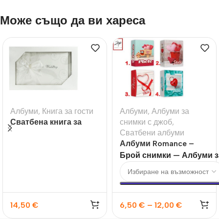
Може също да ви хареса
Албуми
,
Книга за гости
Албуми
,
Албуми за
Сватбена книга за
снимки с джоб
,
гости с надпис
Сватбени албуми
Wedding
Албуми Romance –
10х15 100бр и 200бр
Брой снимки — Албуми з
14,50
€
6,50
€
–
12,00
€