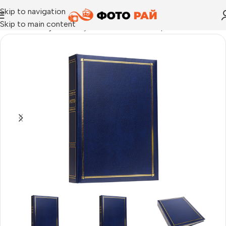
Skip to navigation
Skip to main content
Начало
›
Албуми
›
Албуми Focus Classic Super Line за 300 бр.