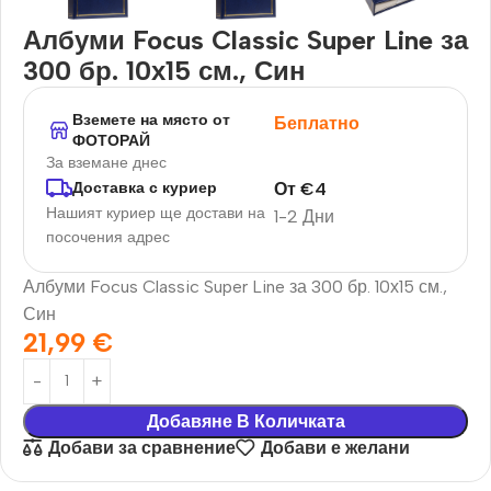
Албуми Focus Classic Super Line за
300 бр. 10х15 см., Син
Вземете на място от
Беплатно
ФОТОРАЙ
За вземане днес
От
€
4
Доставка с куриер
Нашият куриер ще достави на
1-2 Дни
посочения адрес
Албуми Focus Classic Super Line за 300 бр. 10х15 см.,
Син
21,99
€
Добавяне В Количката
Добави за сравнение
Добави е желани