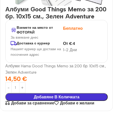
Албуми Good Things Memo за 200
бр. 10х15 см., Зелен Adventure
Вземете на място от
Беплатно
ФОТОРАЙ
За вземане днес
От
€
4
Доставка с куриер
Нашият куриер ще достави на
1-2 Дни
посочения адрес
Албуми Hama Good Things Memo за 200 бр. 10х15 см.,
Зелен Adventure
14,50
€
Добавяне В Количката
Добави за сравнение
Добави е желани