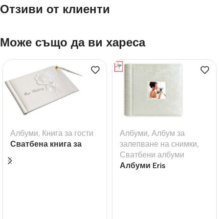
Отзиви от клиенти
Може също да ви хареса
Албуми
,
Книга за гости
Албуми
,
Албум за
Сватбена книга за
залепване на снимки
,
гости с букет рози
Сватбени албуми
Албуми Eris