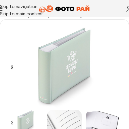
Skip to navigation
Skip to main content
Начало
›
Албуми
›
Албуми Good Things Memo за 200 бр. 10х1