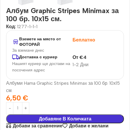
Албум Graphic Stripes Minimax за
100 бр. 10х15 см.
Код:
1277-1-1-1
Вземете на място от
Беплатно
ФОТОРАЙ
За вземане днес
От
€
4
Доставка с куриер
Нашият куриер ще достави на
1-2 Дни
посочения адрес
Албуми Hama Graphic Stripes Minimax за 100 бр. 10х15
см.
6,50
€
Добавяне В Количката
Добави за сравнение
Добави е желани