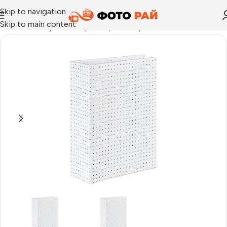
Skip to navigation
Skip to main content
Начало
›
Албуми
›
Албум Graphic Stripes Minimax за 100 бр. 1