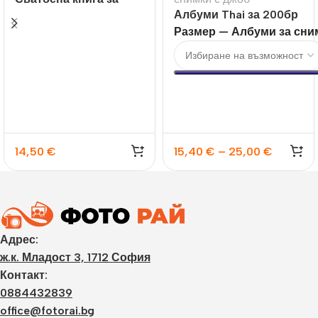
гости с надпис
Албуми Thai за 200бр
Wedding
10×15 или 13х18
Размер — Албуми за сни
14,50
€
15,40
€
–
25,00
€
Адрес:
ж.к. Младост 3, 1712 София
Контакт:
0884432839
office@fotorai.bg