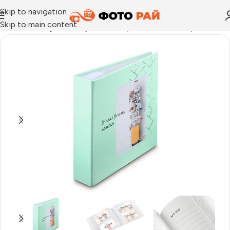
Skip to navigation
Skip to main content
Начало
›
Албуми
›
Албуми Journey Memo за 200 бр. 10х15 см