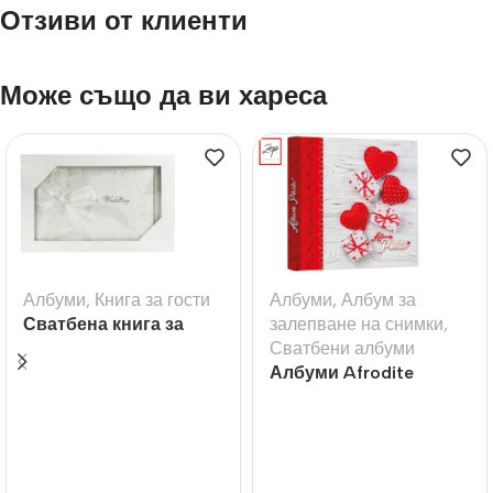
Отзиви от клиенти
Може също да ви хареса
Албуми
,
Книга за гости
Албуми
,
Албум за
Сватбена книга за
залепване на снимки
,
гости с надпис
Сватбени албуми
Wedding
Албуми Afrodite