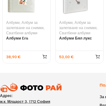
Албуми
,
Албум за
Албуми
,
Албум за
залепване на снимки
,
залепване на снимки
,
Сватбени албуми
Сватбени албуми
Албуми Eris
Албуми Бял лукс
38,90
€
53,00
€
По
Адрес:
За 
ж.к. Младост 3, 1712 София
Връ