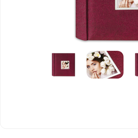
Снимки И
Дек
Постери
Сте
Снимки малък
Dibo
формат
Акр
Голям формат
Печ
Печат върху канава
пен