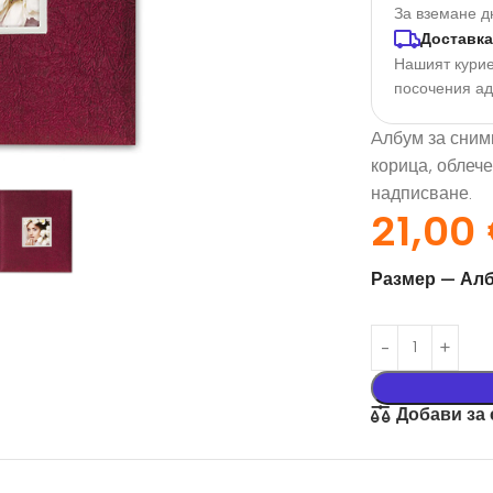
За вземане д
Доставка
Нашият курие
посочения а
Aлбум за снимк
корица, облече
надписване.
21,00
Размер — Алб
орация За
Текстил И
на
Подаръци
nd
Чаши
илик Бонд
Тениски
Добави за
ат върху
Възглавници
окартон
Торбички