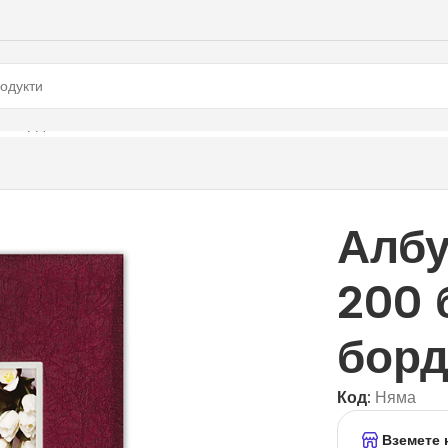
8, бордо
Албу
200 б
бор
Код:
Няма
Вземете 