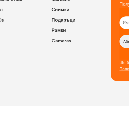
Пол
ог
Снимки
Qs
Подаръци
Рамки
Cameras
Ще б
Поли