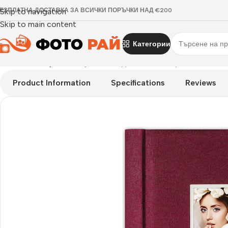
ЕЗПЛАТНА ДОСТАВКА ЗА ВСИЧКИ ПОРЪЧКИ НАД €200
Skip to navigation
Skip to main content
Категории
Начало
›
Албуми
›
Албум Kent с джоб за 200 бр. 10×15 и 13х1
Product Information
Specifications
Reviews