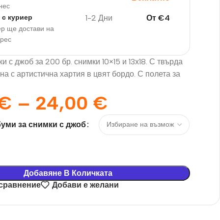
нес
1-2 Дни
От
€
4
 с куриер
р ще достави на
дрес
и с джоб за 200 бр. снимки 10×15 и 13х18. С твърда
на с артистична хартия в цвят бордо. С полета за
€
–
24,00
€
уми за снимки с джоб
Добавяне В Количката
 сравнение
Добави е желани