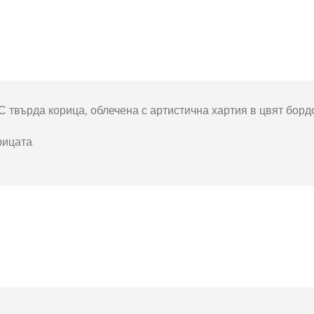
окнига
Фото пъзел 120
части
Магнити
Ключодържатели
Други
. С твърда корица, облечена с артистична хартия в цвят борд
рицата.