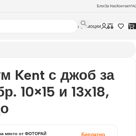
Блог
За Нас
Контакт
FA
Промоции
м Kent с джоб за
р. 10×15 и 13х18,
до
на място от ФОТОРАЙ
Беплатно