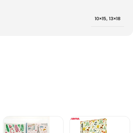
10×15
,
13×18