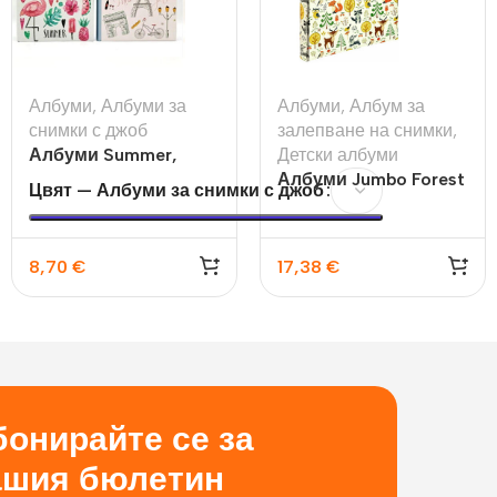
Албуми
,
Албуми за
Албуми
,
Албум за
снимки с джоб
залепване на снимки
,
Албуми Summer,
Детски албуми
Paris
Албуми Jumbo Forest
Цвят — Албуми за снимки с джоб
30×30см.,100стр., за
залепване на вашите
снимки
8,70
€
17,38
€
онирайте се за
ашия бюлетин