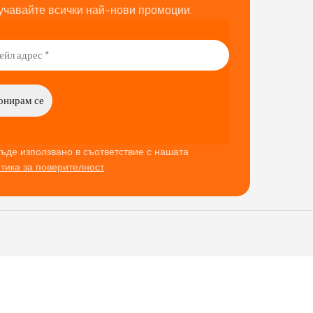
учавайте всички най-нови промоции.
ъде използвано в съответствие с нашата
тика за поверителност