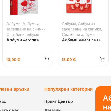
Албуми
,
Албум за
Албуми
,
Албум за
залепване на снимки
,
залепване на снимки
,
Сватбени албуми
Сватбени албуми
Албуми Afrodite
Албуми Valentine D
13,00
€
13,00
€
лезни връзки
Популярни категории
Аб
нас
Принт Център
н
зка с нас
Магазин