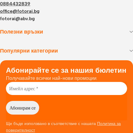
0884432839
office@fotorai.bg
fotorai@abv.bg
Полезни връзки
Популярни категории
Абонирайте се за нашия бюлетин
Получавайте всички най-нови промоции.
Ще бъде използвано в съответствие с нашата
Политика за
поверителност