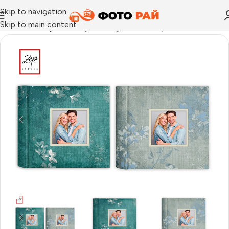
Skip to navigation
Skip to main content
Начало
›
Албуми
›
Албум Limoges за 200бр 10х15см