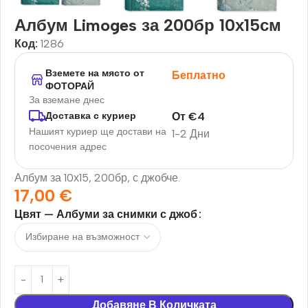
Албум Limoges за 200бр 10х15см
Код:
1286
Вземете на място от
Беплатно
ФОТОРАЙ
За вземане днес
От
€
4
Доставка с куриер
Нашият куриер ще достави на
1-2 Дни
посочения адрес
Албум за 10х15, 200бр, с джобче.
17,00
€
Цвят — Албуми за снимки с джоб
Добавяне В Количката