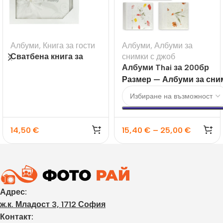
Албуми
,
Книга за гости
Албуми
,
Албуми за
Сватбена книга за
снимки с джоб
гости с надпис
Албуми Thai за 200бр
Wedding
10×15 или 13х18
Размер — Албуми за сни
14,50
€
15,40
€
–
25,00
€
Адрес:
ж.к. Младост 3, 1712 София
Контакт: