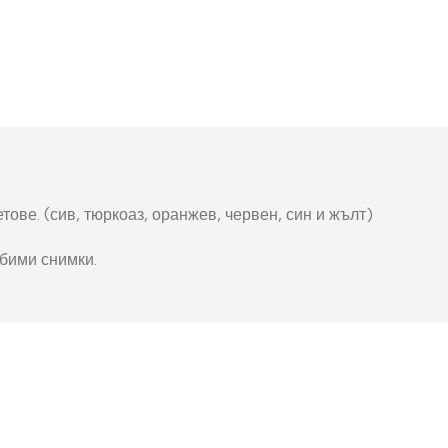
окнига
Фото пъзел 120
части
Магнити
Ключодържатели
Други
ове. (сив, тюркоаз, оранжев, червен, син и жълт)
бими снимки.