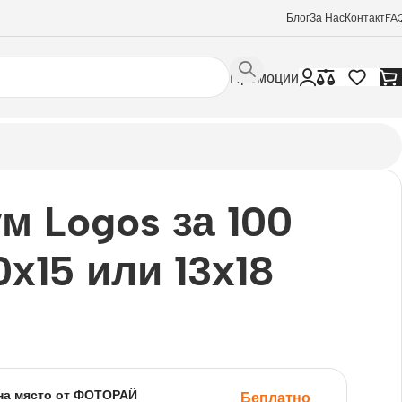
Блог
За Нас
Контакт
FA
Промоции
м Logos за 100
0х15 или 13х18
на място от ФОТОРАЙ
Беплатно