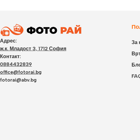
По
Адрес:
За 
ж.к. Младост 3, 1712 София
Връ
Контакт:
0884432839
Бл
office@fotorai.bg
FA
fotorai@abv.bg