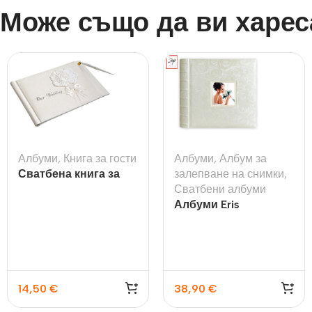
Може също да ви харес
Албуми
,
Книга за гости
Албуми
,
Албум за
Сватбена книга за
залепване на снимки
,
гости с букет рози
Сватбени албуми
Албуми Eris
14,50
€
38,90
€