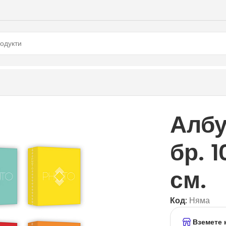
Албу
бр. 1
см.
Код:
Няма
Вземете 