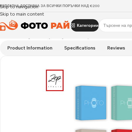
ЕЗПЛАТНА ДОСТАВКА ЗА ВСИЧКИ ПОРЪЧКИ НАД €200
Skip to navigation
Skip to main content
Категории
Начало
›
Албуми
›
Албум Logos за 100 бр. 10х15 или 13х18 см.
Product Information
Specifications
Reviews