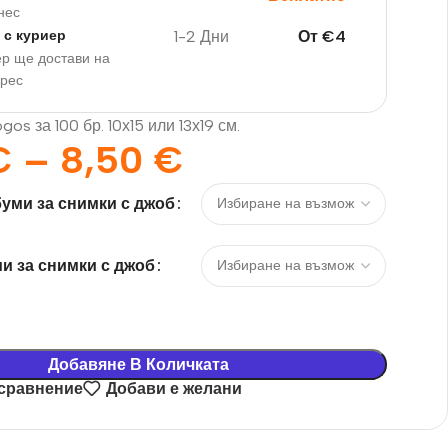
нес
1-2 Дни
От
€
4
 с куриер
р ще достави на
дрес
os за 100 бр. 10х15 или 13х19 см.
€
–
8,50
€
уми за снимки с джоб
и за снимки с джоб
Добавяне В Количката
 сравнение
Добави е желани