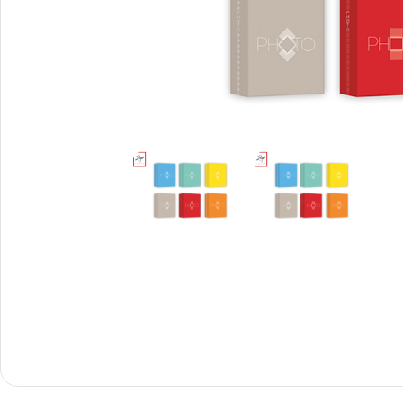
Снимки И
Дек
Постери
Сте
Снимки малък
Dibo
формат
Акр
Голям формат
Печ
Печат върху канава
пен