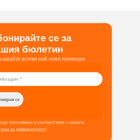
онирайте се за
ашия бюлетин
учавайте всички най-нови промоции.
ъде използвано в съответствие с нашата
тика за поверителност