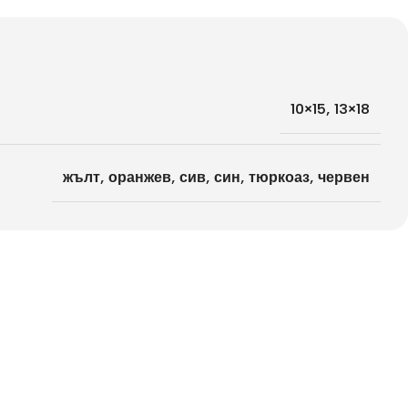
10×15
,
13×18
жълт
,
оранжев
,
сив
,
син
,
тюркоаз
,
червен