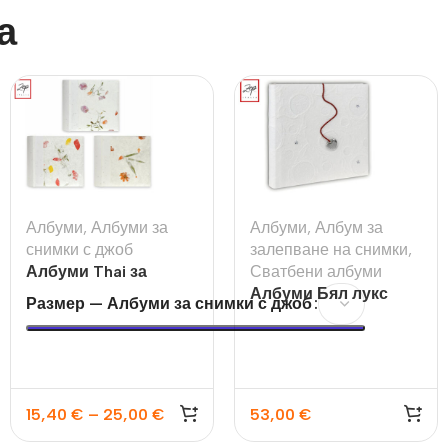
а
Албуми
,
Албуми за
Албуми
,
Албум за
снимки с джоб
залепване на снимки
,
Албуми Thai за
Сватбени албуми
200бр 10×15 или 13х18
Албуми Бял лукс
Размер — Албуми за снимки с джоб
15,40
€
–
25,00
€
53,00
€