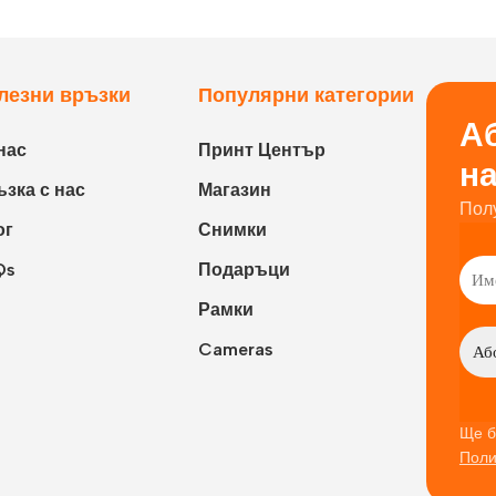
лезни връзки
Популярни категории
Аб
нас
Принт Център
н
зка с нас
Магазин
Пол
ог
Снимки
Qs
Подаръци
Рамки
Cameras
Ще б
Поли