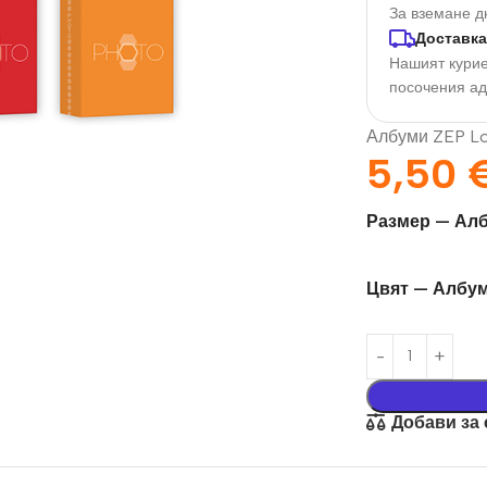
За вземане д
Доставка
Нашият курие
посочения а
Албуми ZEP Log
5,50
Размер — Алб
орация За
Текстил И
Цвят — Албум
на
Подаръци
nd
Чаши
илик Бонд
Тениски
Добави за
ат върху
Възглавници
окартон
Торбички