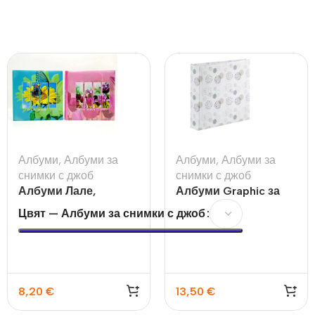
Албуми
,
Албуми за
Албуми
,
Албуми за
снимки с джоб
снимки с джоб
Албуми Лале,
Албуми Graphic за
Слънчоглед за 120бр
10х15 см., 200 бр
Цвят — Албуми за снимки с джоб
8,20
€
13,50
€