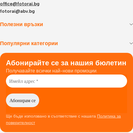
office@fotorai.bg
fotorai@abv.bg
Полезни връзки
Популярни категории
Абонирайте се за нашия бюлетин
Получавайте всички най-нови промоции.
Ще бъде използвано в съответствие с нашата
Политика за
поверителност