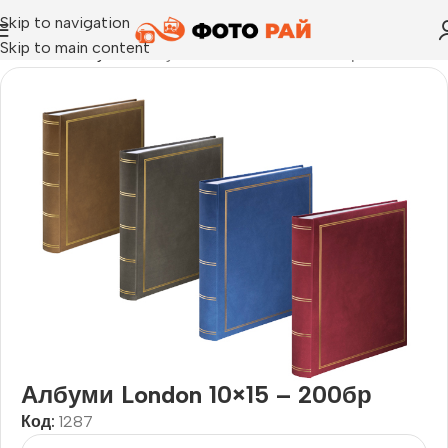
Skip to navigation
Skip to main content
Начало
›
Албуми
›
Албуми London 10×15 – 200бр
Албуми London 10×15 – 200бр
Код:
1287