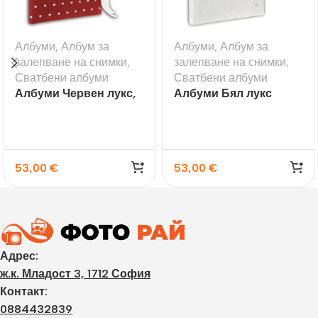
Албуми
,
Албум за
Албуми
,
Албум за
залепване на снимки
,
залепване на снимки
,
Сватбени албуми
Сватбени албуми
Албуми Червен лукс,
Албуми Бял лукс
60 стр.
53,00
€
53,00
€
Адрес:
ж.к. Младост 3, 1712 София
Контакт:
0884432839