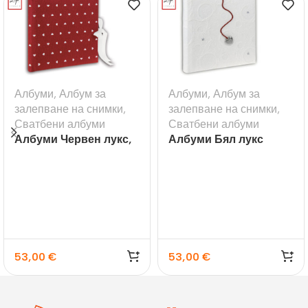
Албуми
,
Албум за
Албуми
,
Албум за
залепване на снимки
,
залепване на снимки
,
Сватбени албуми
Сватбени албуми
Албуми Червен лукс,
Албуми Бял лукс
60 стр.
53,00
€
53,00
€