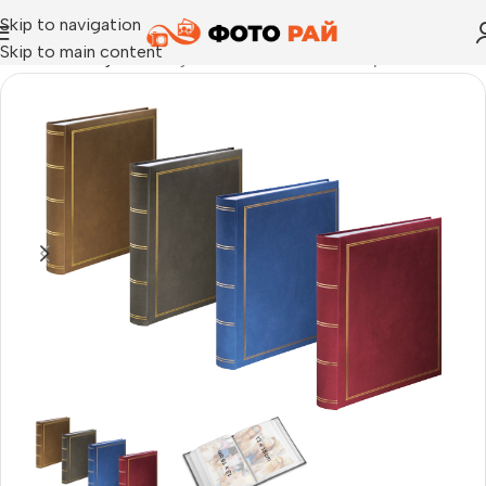
Skip to navigation
Skip to main content
Начало
›
Албуми
›
Албуми London 13×18 – 100бр