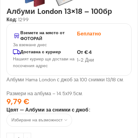
Албуми London 13×18 – 100бр
Код:
1299
Вземете на място от
Беплатно
ФОТОРАЙ
За вземане днес
От
€
4
Доставка с куриер
Нашият куриер ще достави на
1-2 Дни
посочения адрес
Албуми Hama London с джоб за 100 снимки 13/18 см.
Размери на албума – 14.5х19.5см.
9,79
€
Цвят — Албуми за снимки с джоб