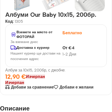
Албуми Our Baby 10х15, 200бр.
Код:
1305
Вземете на място от
Беплатно
ФОТОРАЙ
За вземане днес
От
€
4
Доставка с куриер
Нашият куриер ще достави на
1-2 Дни
посочения адрес
Албум за 10х15, 200бр, с джобче.
12,90
€
Изчерпан
Изчерпан
Добави за сравнение
Добави е желани
Описание