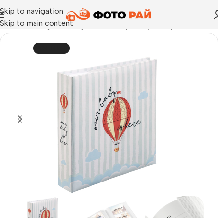
Skip to navigation
Skip to main content
Начало
›
Албуми
›
Албуми Our Baby 10х15, 200бр.
ИЗЧЕРПАН