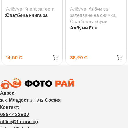
Албуми
,
Книга за гости
Албуми
,
Албум за
Сватбена книга за
залепване на снимки
,
гости с надпис
Сватбени албуми
Wedding
Албуми Eris
14,50
€
38,90
€
Адрес:
ж.к. Младост 3, 1712 София
Контакт:
0884432839
office@fotorai.bg