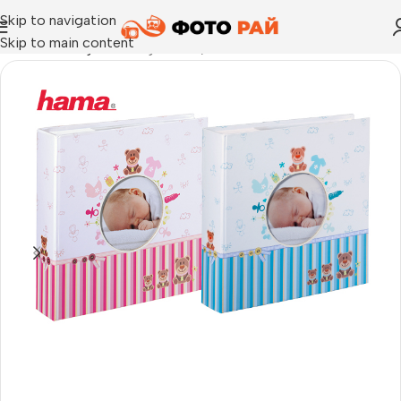
Skip to navigation
Skip to main content
Начало
›
Албуми
›
Албуми Tim/Moni