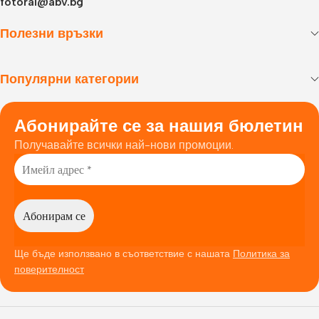
fotorai@abv.bg
Полезни връзки
Популярни категории
Абонирайте се за нашия бюлетин
Получавайте всички най-нови промоции.
Ще бъде използвано в съответствие с нашата
Политика за
поверителност