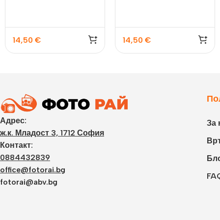
14,50
€
14,50
€
По
Адрес:
За 
ж.к. Младост 3, 1712 София
Връ
Контакт:
0884432839
Бл
office@fotorai.bg
FA
fotorai@abv.bg