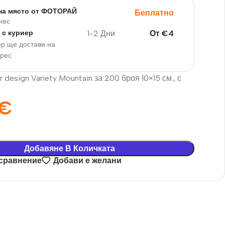
на място от ФОТОРАЙ
Беплатно
нес
1-2 Дни
От
€
4
 с куриер
р ще достави на
дрес
 design Variety Mountain за 200 броя 10×15 см., с
€
Добавяне В Количката
 сравнение
Добави е желани