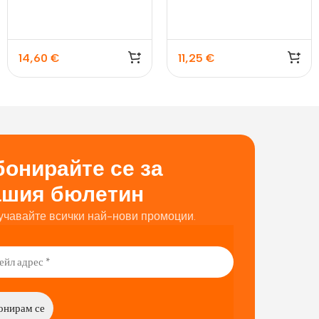
14,60
€
11,25
€
онирайте се за
ашия бюлетин
учавайте всички най-нови промоции.