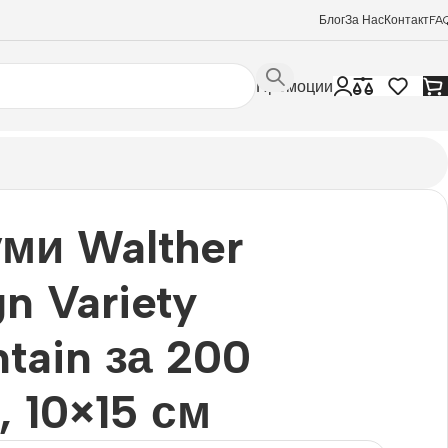
Блог
За Нас
Контакт
FA
Промоции
ми Walther
n Variety
tain за 200
, 10×15 см