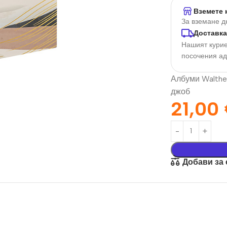
Вземете 
За вземане д
Доставка
Нашият курие
посочения а
Албуми Walther
джоб
21,00
орация За
Текстил И
на
Подаръци
Добави за
nd
Чаши
илик Бонд
Тениски
ат върху
Възглавници
окартон
Торбички