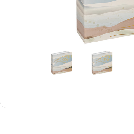
Снимки И
Дек
Постери
Сте
Снимки малък
Dibo
формат
Акр
Голям формат
Печ
Печат върху канава
пен