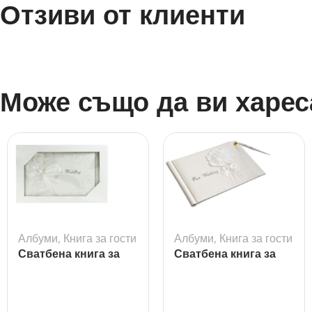
Отзиви от клиенти
Може също да ви харес
Албуми
,
Книга за гости
Албуми
,
Книга за гости
Сватбена книга за
Сватбена книга за
гости с надпис
гости с букет рози
Wedding