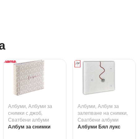
а
Албуми
,
Албуми за
Албуми
,
Албум за
снимки с джоб
,
залепване на снимки
,
Сватбени албуми
Сватбени албуми
Aлбум за снимки
Албуми Бял лукс
Romance, 10×15