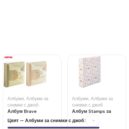
Албуми
,
Албуми за
Албуми
,
Албуми за
снимки с джоб
снимки с джоб
Албум Brave
Албум Stamps за
200бр 10х15см
Цвят — Албуми за снимки с джоб