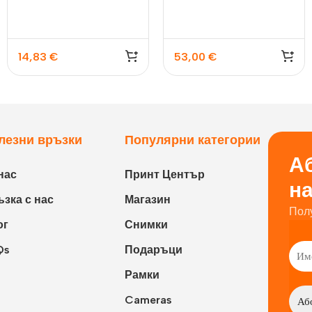
14,83
€
53,00
€
лезни връзки
Популярни категории
Аб
нас
Принт Център
н
зка с нас
Магазин
Пол
ог
Снимки
Qs
Подаръци
Рамки
Cameras