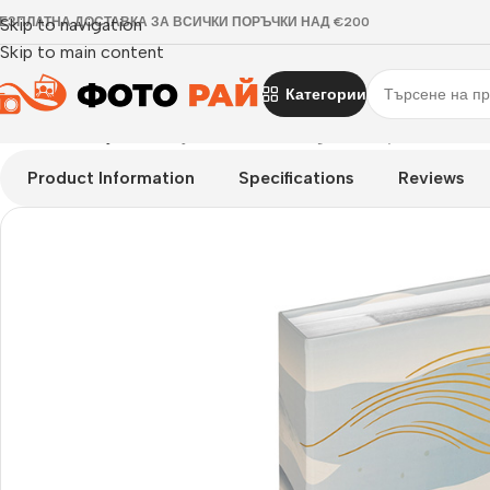
ЕЗПЛАТНА ДОСТАВКА ЗА ВСИЧКИ ПОРЪЧКИ НАД €200
Skip to navigation
Skip to main content
Категории
Начало
›
Албуми
›
Албуми Walther design Variety Mountain з
Product Information
Specifications
Reviews