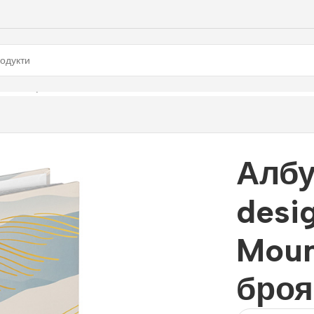
а 200 броя, 10×15 см
Албу
desig
Moun
броя