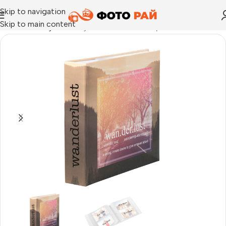
Skip to navigation
Skip to main content
Начало
›
Албуми
›
Албум Wanderlist 200бр 10х15см