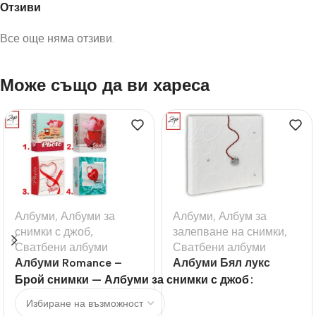
Отзиви
Все още няма отзиви.
Може също да ви хареса
Албуми
,
Албуми за
Албуми
,
Албум за
снимки с джоб
,
залепване на снимки
,
Сватбени албуми
Сватбени албуми
Албуми Romance –
Албуми Бял лукс
10х15 100бр и 200бр
Брой снимки — Албуми за снимки с джоб