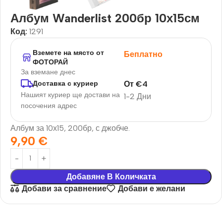
Албум Wanderlist 200бр 10х15см
Код:
1291
Вземете на място от
Беплатно
ФОТОРАЙ
За вземане днес
От
€
4
Доставка с куриер
Нашият куриер ще достави на
1-2 Дни
посочения адрес
Албум за 10х15, 200бр, с джобче.
9,90
€
Добавяне В Количката
Добави за сравнение
Добави е желани