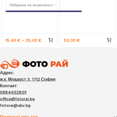
60 стр.
15,40
€
–
25,00
€
53,00
€
Адрес:
ж.к. Младост 3, 1712 София
Контакт:
0884432839
office@fotorai.bg
fotorai@abv.bg
Полезни връзки