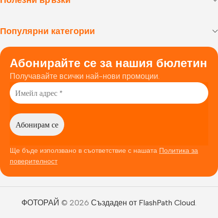
Популярни категории
Абонирайте се за нашия бюлетин
Получавайте всички най-нови промоции.
Ще бъде използвано в съответствие с нашата
Политика за
поверителност
ФОТОРАЙ
© 2026
Създаден от FlashPath Cloud
.