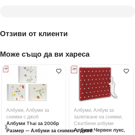
Отзиви от клиенти
Може също да ви хареса
Албуми
,
Албуми за
Албуми
,
Албум за
снимки с джоб
залепване на снимки
,
Албуми Thai за 200бр
Сватбени албуми
10×15 или 13х18
Албуми Червен лукс,
Размер — Албуми за снимки с джоб