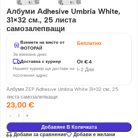
Албуми Adhesive Umbria White,
31×32 см., 25 листа
самозалепващи
Вземете на място от
Беплатно
ФОТОРАЙ
За вземане днес
От
€
4
Доставка с куриер
Нашият куриер ще достави на
1-2 Дни
посочения адрес
Албуми ZEP Adhesive Umbria White 31×32 см., 25
листа самозалепващи
23,00
€
Добавяне В Количката
Добави за сравнение
Добави е желани