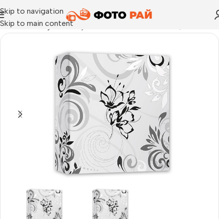
Skip to navigation
Skip to main content
Начало
›
Албуми
›
Албуми Adhesive Umbria White, 31×32 см