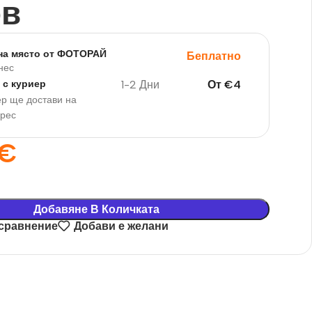
ов
на място от ФОТОРАЙ
Беплатно
нес
1-2 Дни
От
€
4
 с куриер
р ще достави на
дрес
€
Добавяне В Количката
 сравнение
Добави е желани