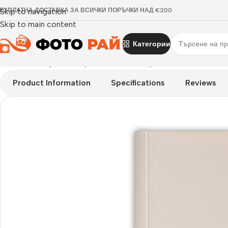
ЕЗПЛАТНА ДОСТАВКА ЗА ВСИЧКИ ПОРЪЧКИ НАД €200
Skip to navigation
Skip to main content
Категории
Начало
›
Албуми
›
Албум за снимки Siviglia B 27×32 см., 5
Product Information
Specifications
Reviews