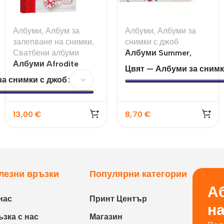
Албуми
,
Албум за
Албуми
,
Албуми за
залепване на снимки
,
снимки с джоб
Сватбени албуми
Албуми Summer,
Албуми Afrodite
Paris
Цвят — Албуми за снимк
а снимки с джоб
13,00
€
8,70
€
лезни връзки
Популярни категории
Аб
нас
Принт Център
н
зка с нас
Магазин