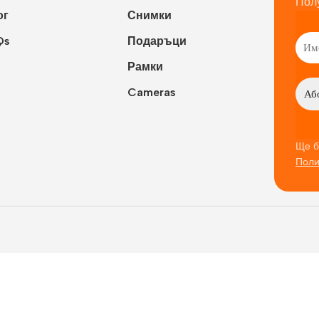
Пол
ог
Снимки
Qs
Подаръци
Рамки
Cameras
Ще б
Поли