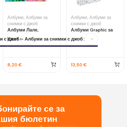
Албуми
,
Албуми за
Албуми
,
Албуми за
снимки с джоб
снимки с джоб
Албуми Лале,
Албуми Graphic за
Слънчоглед за 120бр
10х15 см., 200 бр
и с джоб
Цвят — Албуми за снимки с джоб
8,20
€
13,50
€
онирайте се за
ашия бюлетин