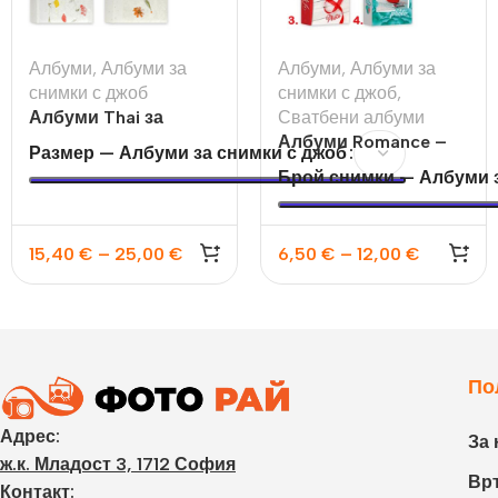
Албуми
,
Албуми за
Албуми
,
Албуми за
снимки с джоб
снимки с джоб
,
Албуми Thai за
Сватбени албуми
200бр 10×15 или 13х18
Албуми Romance –
Размер — Албуми за снимки с джоб
10х15 100бр и 200бр
Брой снимки — Албуми з
15,40
€
–
25,00
€
6,50
€
–
12,00
€
По
Адрес:
За 
ж.к. Младост 3, 1712 София
Връ
Контакт: