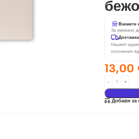
беж
Вземете 
За вземане д
Доставка
Нашият курие
посочения а
13,00
орация За
Текстил И
на
Подаръци
nd
Чаши
Добави за
илик Бонд
Тениски
ат върху
Възглавници
окартон
Торбички