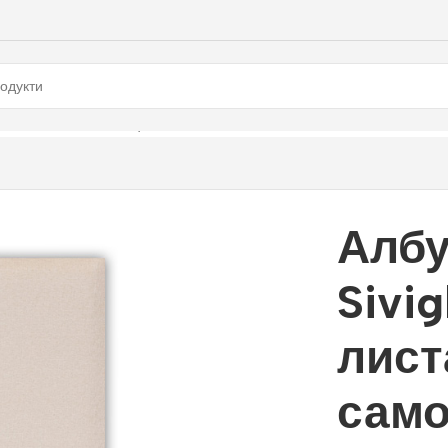
 листа самозалепващи, бежов
Албу
Sivig
лист
само