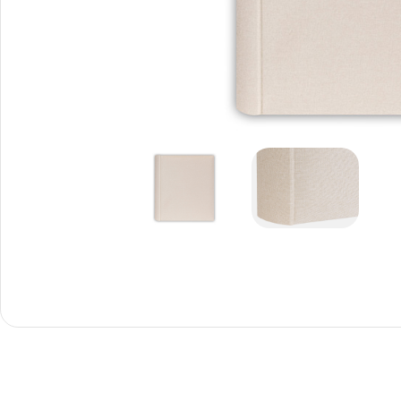
Снимки И
Дек
Постери
Сте
Снимки малък
Dibo
формат
Акр
Голям формат
Печ
Печат върху канава
пен