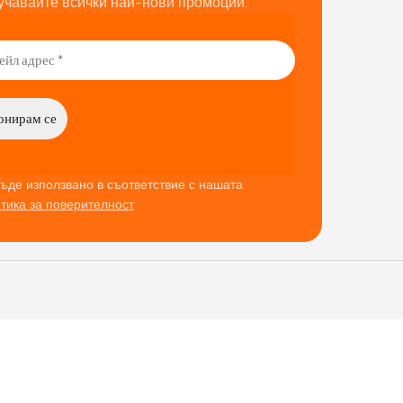
учавайте всички най-нови промоции.
ъде използвано в съответствие с нашата
тика за поверителност