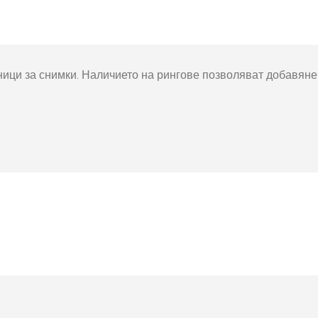
окнига
Фото пъзел 120
части
Магнити
ици за снимки. Наличието на рингове позволяват добавяне 
Ключодържатели
Други