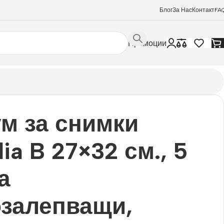
Блог
За Нас
Контакт
FA
Промоции
м за снимки
lia B 27×32 см., 5
а
залепващи,