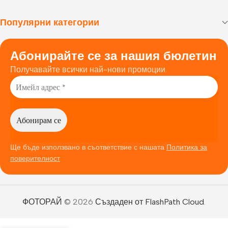
Популярни категории
Абонирайте се за нашия бюлетин
Получавайте всички най-нови промоции.
Ще бъде използвано в съответствие с нашата
Политика за
поверителност
ФОТОРАЙ
© 2026
Създаден от FlashPath Cloud
.