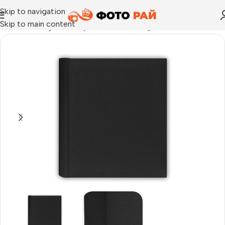
Skip to navigation
Skip to main content
Начало
›
Албуми
›
Албум за снимки Siviglia C 27×32 см., 5 