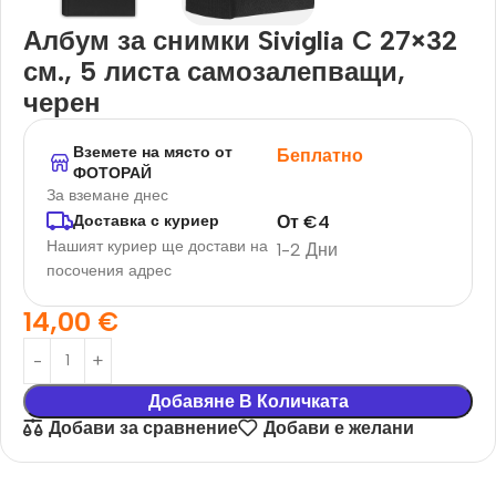
Албум за снимки Siviglia C 27×32
см., 5 листа самозалепващи,
черен
Вземете на място от
Беплатно
ФОТОРАЙ
За вземане днес
От
€
4
Доставка с куриер
Нашият куриер ще достави на
1-2 Дни
посочения адрес
14,00
€
Добавяне В Количката
Добави за сравнение
Добави е желани