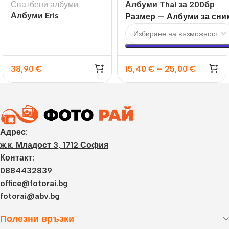
Сватбени албуми
Албуми Thai за 200бр
Албуми Eris
10×15 или 13х18
Размер — Албуми за сни
38,90
€
15,40
€
–
25,00
€
Адрес:
ж.к. Младост 3, 1712 София
Контакт:
0884432839
office@fotorai.bg
fotorai@abv.bg
Полезни връзки