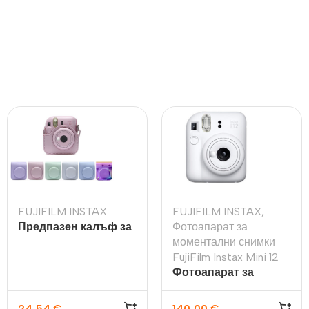
FUJIFILM INSTAX
FUJIFILM INSTAX
,
Предпазен калъф за
Фотоапарат за
фотоапарат FujiFilm
моментални снимки
Instax Mini 12
FujiFilm Instax Mini 12
Фотоапарат за
моментални снимки
FujiFilm Instax Mini 12,
24,54
€
140,00
€