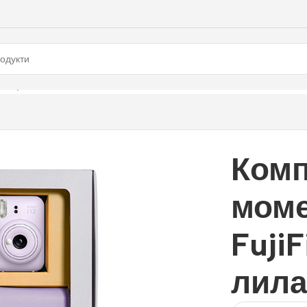
ujiFilm Instax Mini 12, лилав
Комп
моме
FujiF
лил