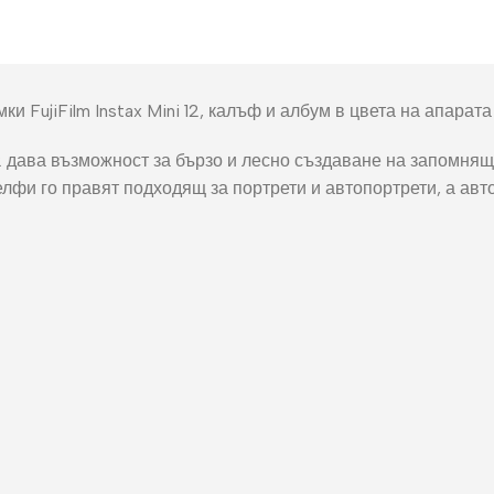
окнига
Фото пъзел 120
части
Магнити
 FujiFilm Instax Mini 12, калъф и албум в цвета на апарата 
Ключодържатели
12 дава възможност за бързо и лесно създаване на запомнящи
Други
селфи го правят подходящ за портрети и автопортрети, а ав