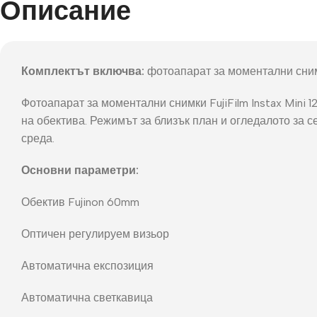
Описание
Фот
Комплектът включва:
фотоапарат за моментални снимки
Фотоапарат за моментални снимки FujiFilm Instax Mini 
на обектива. Режимът за близък план и огледалото за 
среда.
Основни параметри:
Обектив Fujinon 60mm
Оптичен регулируем визьор
Автоматична експозиция
Автоматична светкавица