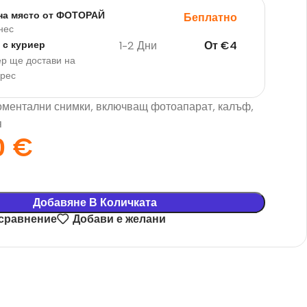
на място от ФОТОРАЙ
Беплатно
нес
1-2 Дни
От
€
4
 с куриер
р ще достави на
дрес
оментални снимки, включващ фотоапарат, калъф,
я
0
€
Добавяне В Количката
 сравнение
Добави е желани