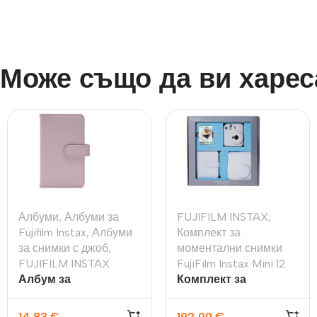
Може също да ви харес
Албуми
,
Албуми за
FUJIFILM INSTAX
,
Fujifilm Instax
,
Албуми
Комплект за
за снимки с джоб
,
моментални снимки
FUJIFILM INSTAX
FujiFilm Instax Mini 12
Албум за
Комплект за
моментални снимки
моментални снимки
Fujifilm Instax Mini 12
FujiFilm Instax Mini 12,
14,83
€
192,00
€