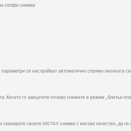
за селфи снимки
ги параметри се настройват автоматично спрямо околната св
. Когато го завъртите отново снимате в режим „близък план
 сканирате своите INSTAX снимки с високо качество, да ги 