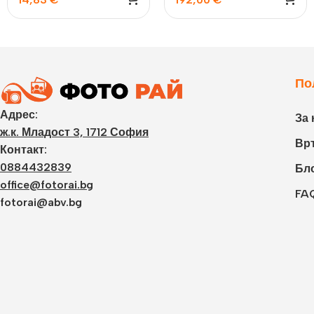
Laporta, Blossom Pink
бял
По
Адрес:
За 
ж.к. Младост 3, 1712 София
Връ
Контакт:
0884432839
Бл
office@fotorai.bg
FA
fotorai@abv.bg