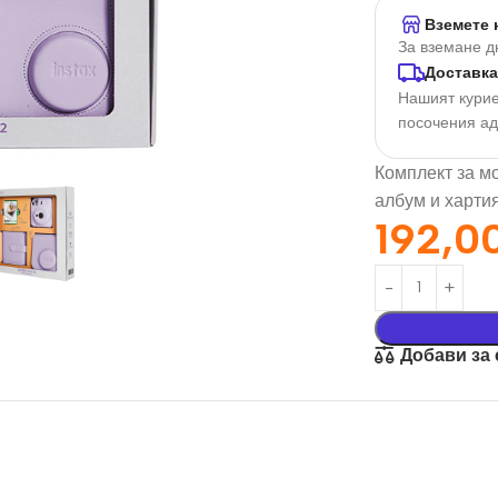
Вземете 
За вземане д
Доставка
Нашият курие
посочения а
Комплект за м
албум и харти
192,0
орация За
Текстил И
на
Подаръци
Добави за
nd
Чаши
илик Бонд
Тениски
ат върху
Възглавници
окартон
Торбички