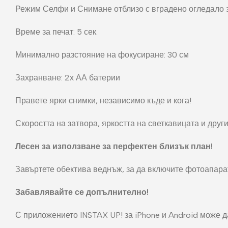
Режим Селфи и Снимане отблизо с вградено огледало 
Време за печат: 5 сек.
Минимално разстояние на фокусиране: 30 см
Захранване: 2х АА батерии
Правете ярки снимки, независимо къде и кога!
Скоростта на затвора, яркостта на светкавицата и дру
Лесен за използване за перфектен близък план!
Завъртете обектива веднъж, за да включите фотоапарата
Забавлявайте се допълнително!
С приложението INSTAX UP! за iPhone и Android може да