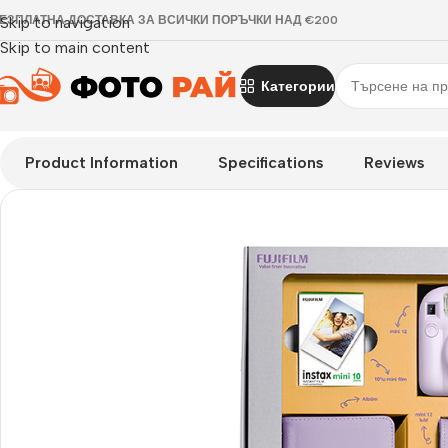
ЕЗПЛАТНА ДОСТАВКА ЗА ВСИЧКИ ПОРЪЧКИ НАД €200
Skip to navigation
Skip to main content
Категории
Начало
›
FUJIFILM INSTAX
›
Комплект за моментални снимки F
Product Information
Specifications
Reviews