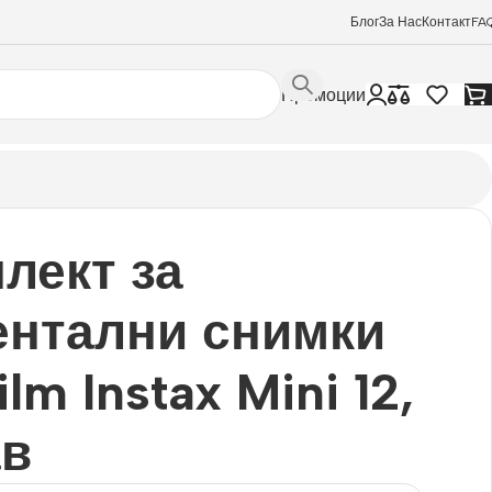
Блог
За Нас
Контакт
FA
Промоции
лект за
нтални снимки
ilm Instax Mini 12,
ав