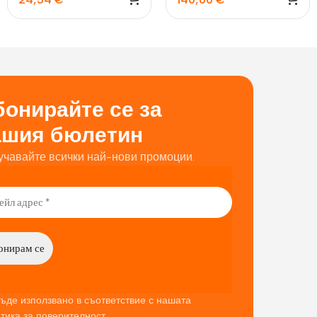
бял
онирайте се за
ашия бюлетин
учавайте всички най-нови промоции.
ъде използвано в съответствие с нашата
тика за поверителност