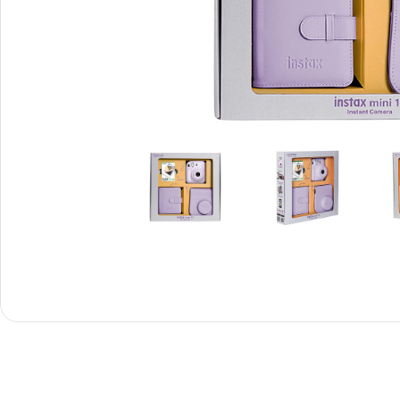
Снимки И
Дек
Постери
Сте
Снимки малък
Dibo
формат
Акр
Голям формат
Печ
Печат върху канава
пен