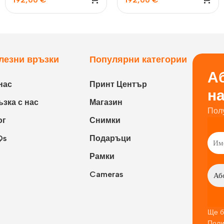
зелен
пастелно синьо
лезни връзки
Популярни категории
Аб
нас
Принт Център
н
зка с нас
Магазин
Пол
ог
Снимки
Qs
Подаръци
Рамки
Cameras
Ще б
Поли