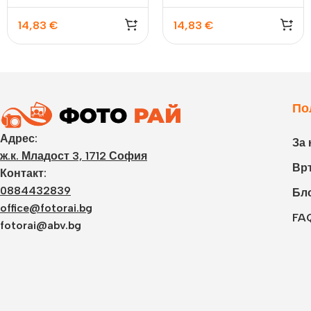
Laporta, Blossom Pink
Laporta, Clay White
14,83
€
14,83
€
По
Адрес:
За 
ж.к. Младост 3, 1712 София
Връ
Контакт:
0884432839
Бл
office@fotorai.bg
FA
fotorai@abv.bg