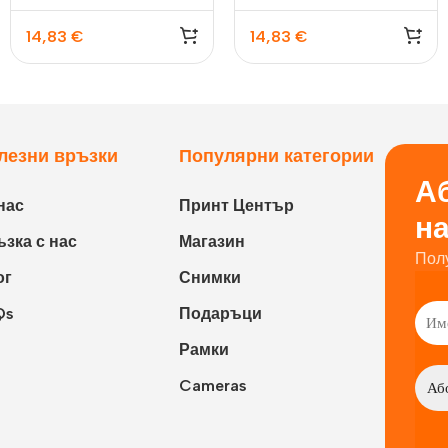
Laporta, Mint Green
Laporta, Pastel Blue
14,83
€
14,83
€
лезни връзки
Популярни категории
Аб
нас
Принт Център
н
зка с нас
Магазин
Пол
ог
Снимки
Qs
Подаръци
Рамки
Cameras