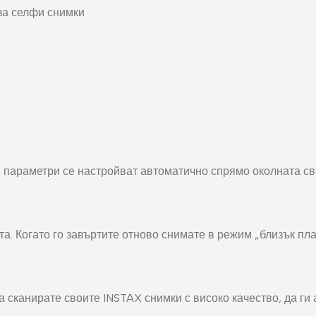
за селфи снимки
ги параметри се настройват автоматично спрямо околната св
. Когато го завъртите отново снимате в режим „близък план
 сканирате своите INSTAX снимки с високо качество, да ги 