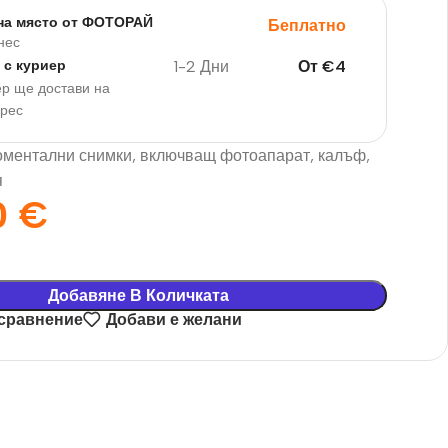
на място от ФОТОРАЙ
Беплатно
нес
1-2 Дни
От
€
4
 с куриер
р ще достави на
дрес
оментални снимки, включващ фотоапарат, калъф,
я
0
€
Добавяне В Количката
 сравнение
Добави е желани