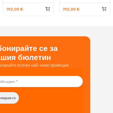
зелен
лилав
192,00
€
192,00
€
онирайте се за
ашия бюлетин
учавайте всички най-нови промоции.