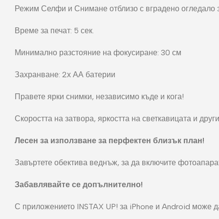
Режим Селфи и Снимане отблизо с вградено огледало 
Време за печат: 5 сек.
Минимално разстояние на фокусиране: 30 см
Захранване: 2х АА батерии
Правете ярки снимки, независимо къде и кога!
Скоростта на затвора, яркостта на светкавицата и дру
Лесен за използване за перфектен близък план!
Завъртете обектива веднъж, за да включите фотоапарата
Забавлявайте се допълнително!
С приложението INSTAX UP! за iPhone и Android може да