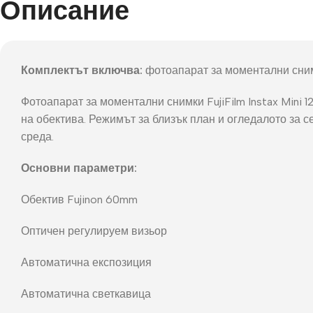
Описание
Фот
Комплектът включва:
фотоапарат за моментални снимки
Фотоапарат за моментални снимки FujiFilm Instax Mini 
на обектива. Режимът за близък план и огледалото за 
среда.
Основни параметри:
Обектив Fujinon 60mm
Оптичен регулируем визьор
Автоматична експозиция
Автоматична светкавица