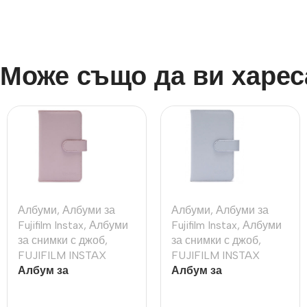
Може също да ви харес
Албуми
,
Албуми за
Албуми
,
Албуми за
Fujifilm Instax
,
Албуми
Fujifilm Instax
,
Албуми
за снимки с джоб
,
за снимки с джоб
,
FUJIFILM INSTAX
FUJIFILM INSTAX
Албум за
Албум за
моментални снимки
моментални снимки
Fujifilm Instax Mini 12
Fujifilm Instax Mini 12