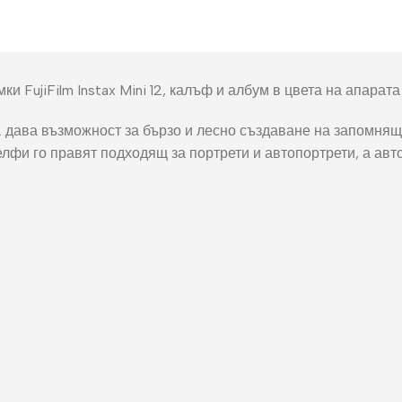
окнига
Фото пъзел 120
части
Магнити
 FujiFilm Instax Mini 12, калъф и албум в цвета на апарата 
Ключодържатели
12 дава възможност за бързо и лесно създаване на запомнящи
Други
селфи го правят подходящ за портрети и автопортрети, а ав