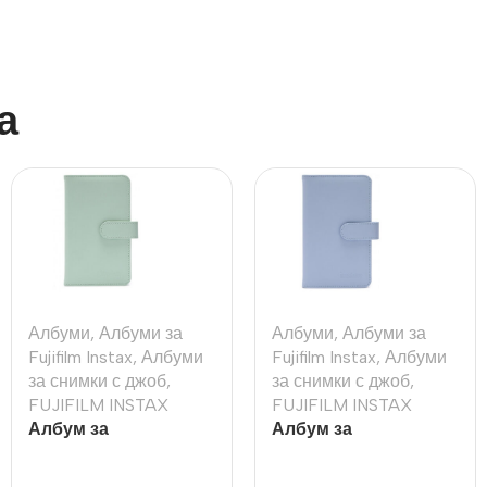
а
Албуми
,
Албуми за
Албуми
,
Албуми за
Fujifilm Instax
,
Албуми
Fujifilm Instax
,
Албуми
за снимки с джоб
,
за снимки с джоб
,
FUJIFILM INSTAX
FUJIFILM INSTAX
Албум за
Албум за
моментални снимки
моментални снимки
Fujifilm Instax Mini 12
Fujifilm Instax Mini 12