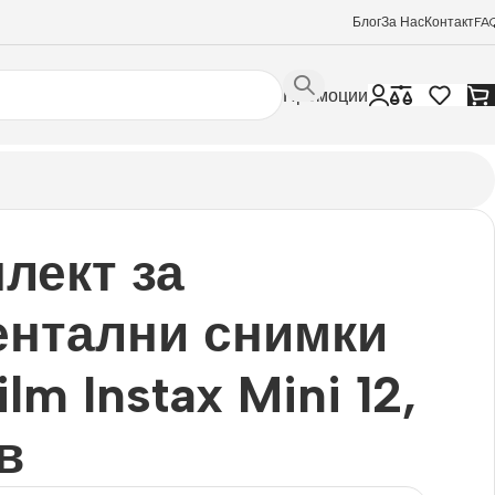
Блог
За Нас
Контакт
FA
Промоции
лект за
нтални снимки
ilm Instax Mini 12,
в