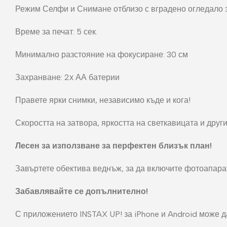
Режим Селфи и Снимане отблизо с вградено огледало 
Време за печат: 5 сек.
Минимално разстояние на фокусиране: 30 см
Захранване: 2х АА батерии
Правете ярки снимки, независимо къде и кога!
Скоростта на затвора, яркостта на светкавицата и дру
Лесен за използване за перфектен близък план!
Завъртете обектива веднъж, за да включите фотоапарата
Забавлявайте се допълнително!
С приложението INSTAX UP! за iPhone и Android може да