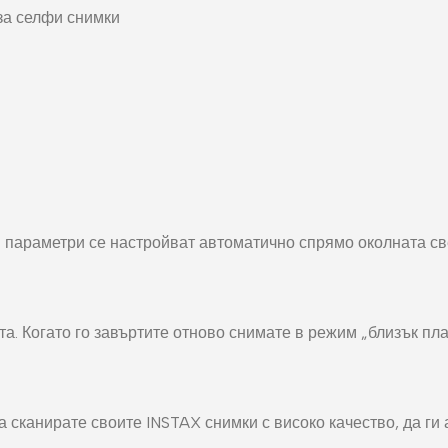
за селфи снимки
ги параметри се настройват автоматично спрямо околната св
. Когато го завъртите отново снимате в режим „близък план
 сканирате своите INSTAX снимки с високо качество, да ги 