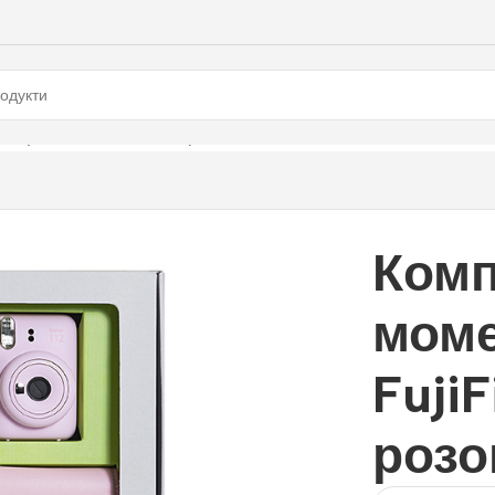
ujiFilm Instax Mini 12, розов
Комп
моме
FujiF
розо