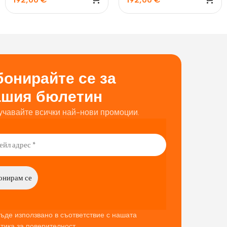
бял
зелен
онирайте се за
ашия бюлетин
учавайте всички най-нови промоции.
ъде използвано в съответствие с нашата
тика за поверителност