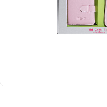
Снимки И
Дек
Постери
Сте
Снимки малък
Dibo
формат
Акр
Голям формат
Печ
Печат върху канава
пен