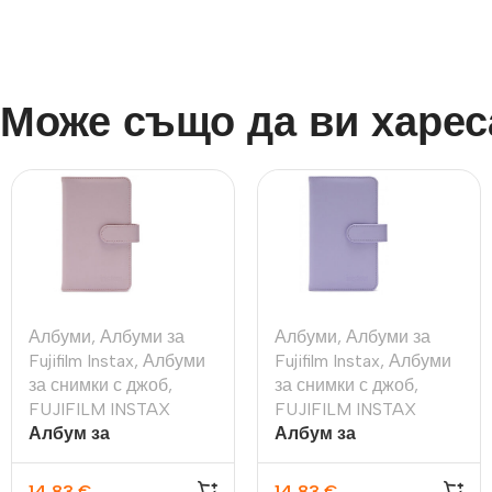
Може също да ви харес
Албуми
,
Албуми за
Албуми
,
Албуми за
Fujifilm Instax
,
Албуми
Fujifilm Instax
,
Албуми
за снимки с джоб
,
за снимки с джоб
,
FUJIFILM INSTAX
FUJIFILM INSTAX
Албум за
Албум за
моментални снимки
моментални снимки
Fujifilm Instax Mini 12
Fujifilm Instax Mini 12
14,83
€
14,83
€