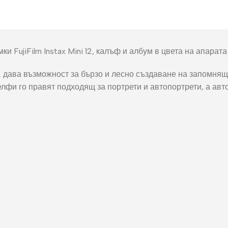
окнига
Фото пъзел 120
части
Магнити
 FujiFilm Instax Mini 12, калъф и албум в цвета на апарата 
Ключодържатели
12 дава възможност за бързо и лесно създаване на запомнящи
Други
селфи го правят подходящ за портрети и автопортрети, а ав