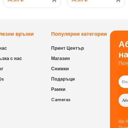
Laporta, Mint Green
Laporta, Pastel Blue
лезни връзки
Популярни категории
Аб
нас
Принт Център
н
зка с нас
Магазин
Пол
ог
Снимки
Qs
Подаръци
Рамки
Cameras
Ще б
Поли