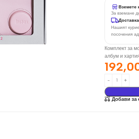
Вземете 
За вземане д
Доставка
Нашият курие
посочения а
Комплект за м
албум и харти
192,0
орация За
Текстил И
на
Подаръци
Добави за
nd
Чаши
илик Бонд
Тениски
ат върху
Възглавници
окартон
Торбички