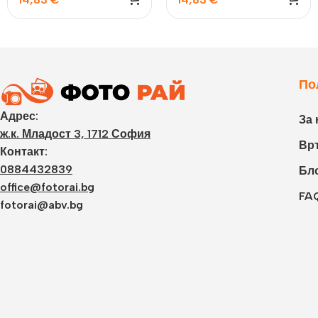
Laporta, Blossom Pink
Laporta, Lilac Purple
По
Адрес:
За 
ж.к. Младост 3, 1712 София
Връ
Контакт:
0884432839
Бл
office@fotorai.bg
FA
fotorai@abv.bg