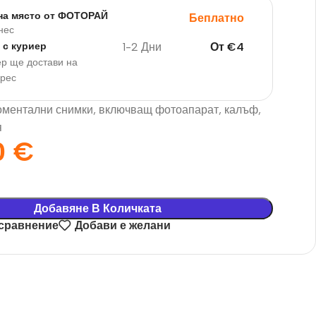
на място от ФОТОРАЙ
Беплатно
нес
1-2 Дни
От
€
4
 с куриер
р ще достави на
дрес
оментални снимки, включващ фотоапарат, калъф,
я
0
€
Добавяне В Количката
 сравнение
Добави е желани