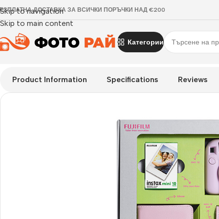
ЕЗПЛАТНА ДОСТАВКА ЗА ВСИЧКИ ПОРЪЧКИ НАД €200
Skip to navigation
Skip to main content
Категории
Начало
›
FUJIFILM INSTAX
›
Комплект за моментални снимки F
Product Information
Specifications
Reviews