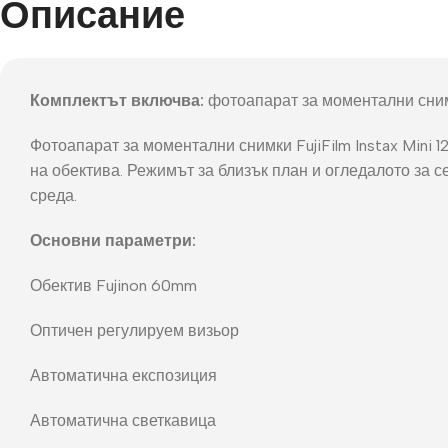
Описание
Фот
Комплектът включва:
фотоапарат за моментални снимки
Фотоапарат за моментални снимки FujiFilm Instax Mini 
на обектива. Режимът за близък план и огледалото за 
среда.
Основни параметри:
Обектив Fujinon 60mm
Оптичен регулируем визьор
Автоматична експозиция
Автоматична светкавица