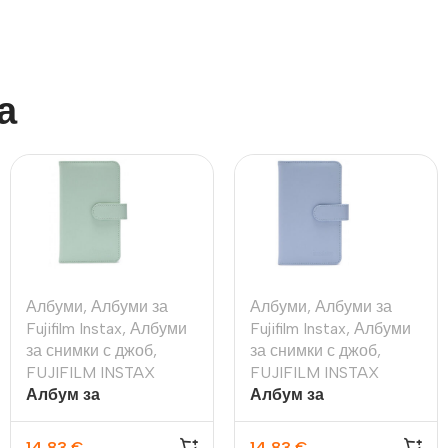
а
Албуми
,
Албуми за
Албуми
,
Албуми за
Fujifilm Instax
,
Албуми
Fujifilm Instax
,
Албуми
за снимки с джоб
,
за снимки с джоб
,
FUJIFILM INSTAX
FUJIFILM INSTAX
Албум за
Албум за
моментални снимки
моментални снимки
Fujifilm Instax Mini 12
Fujifilm Instax Mini 12
14,83
€
14,83
€