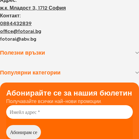
Адрес:
ж.к. Младост 3, 1712 София
Контакт:
0884432839
office@fotorai.bg
fotorai@abv.bg
Полезни връзки
Популярни категории
Абонирайте се за нашия бюлетин
Получавайте всички най-нови промоции.