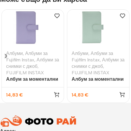
Албуми
,
Албуми за
Албуми
,
Албуми за
Fujifilm Instax
,
Албуми за
Fujifilm Instax
,
Албуми за
снимки с джоб
,
снимки с джоб
,
FUJIFILM INSTAX
FUJIFILM INSTAX
Албум за моментални
Албум за моментални
снимки Fujifilm Instax
снимки Fujifilm Instax
Mini 12 Laporta, Lilac
Mini 12 Laporta, Mint
14,83
€
14,83
€
Purple
Green