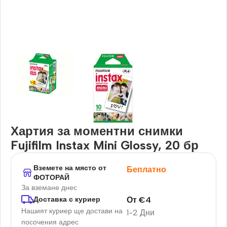
Хартия за моментни снимки
Fujifilm Instax Mini Glossy, 20 бр
Вземете на място от
Беплатно
ФОТОРАЙ
За вземане днес
От
€
4
Доставка с куриер
Нашият куриер ще достави на
1-2 Дни
посочения адрес