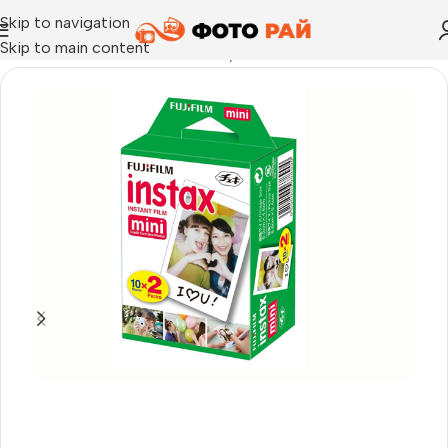
Skip to navigation
Skip to main content
Начало
›
FUJIFILM INSTAX
›
Хартия за моментни снимки Fujifi