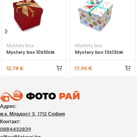
Mystery box
Mystery box
Mystery box 10х10см
Mystery box 13х13см
12,78
€
17,90
€
Адрес:
ж.к. Младост 3, 1712 София
Контакт:
0884432839
office@fotorai.bg