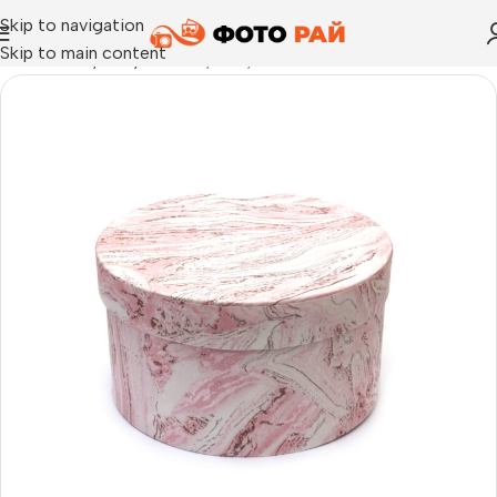
Skip to navigation
Skip to main content
Начало
›
Mystery box
›
Mystery box 17х17см