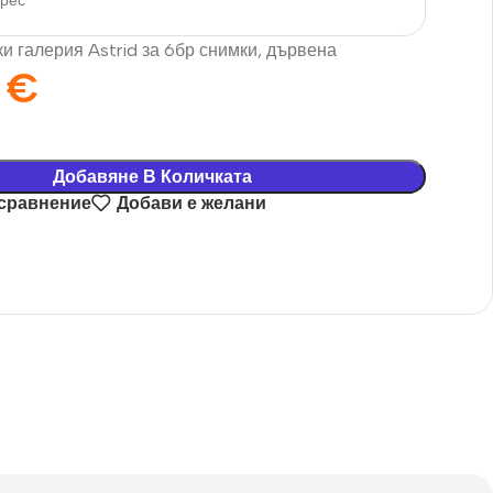
дрес
и галерия Astrid за 6бр снимки, дървена
8
€
Добавяне В Количката
 сравнение
Добави е желани