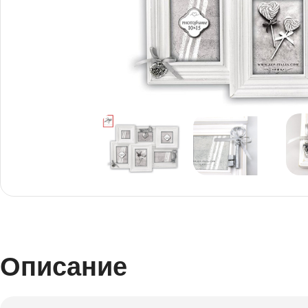
Снимки И
Дек
Постери
Сте
Снимки малък
Dibo
формат
Акр
Описание
Голям формат
Печ
Печат върху канава
пен