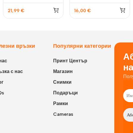
21,99
€
16,00
€
лезни връзки
Популярни категории
Аб
нас
Принт Център
н
зка с нас
Магазин
Пол
ог
Снимки
Qs
Подаръци
Рамки
Cameras