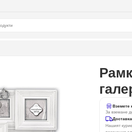
Рамк
гале
Вземете 
За вземане д
Доставка
Нашият курие