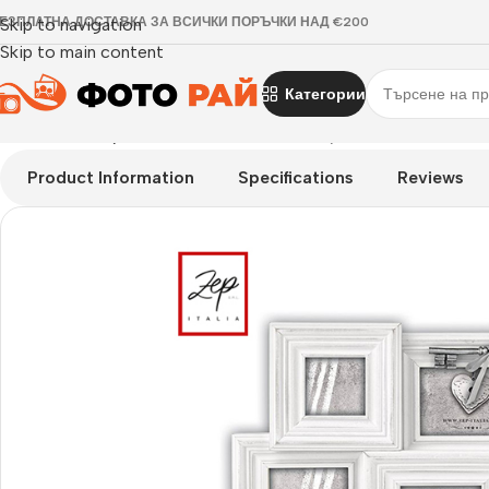
ЕЗПЛАТНА ДОСТАВКА ЗА ВСИЧКИ ПОРЪЧКИ НАД €200
Skip to navigation
Skip to main content
Категории
Начало
›
Галерия
›
Рамка за снимки галерия Astrid
Product Information
Specifications
Reviews