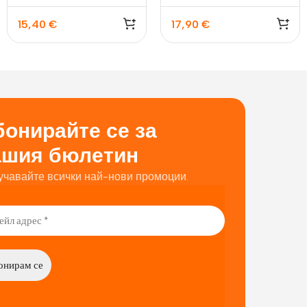
15,40
€
17,90
€
онирайте се за
ашия бюлетин
учавайте всички най-нови промоции.