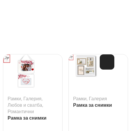
ИЗЧ
ЕРП
АН
Рамки
,
Галерия
,
Рамки
,
Галерия
Любов и сватба
,
Рамка за снимки
Романтични
галерия Melville
Рамка за снимки
Rubina за 2бр. снимки
10х15см