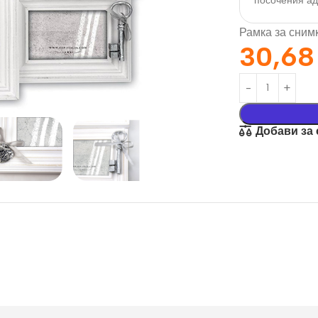
посочения а
Рамка за снимк
30,6
Добави за
орация За
Текстил И
на
Подаръци
nd
Чаши
илик Бонд
Тениски
ат върху
Възглавници
окартон
Торбички