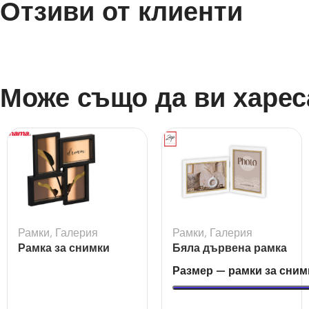
Отзиви от клиенти
Може също да ви харес
Рамки
,
Галерия
Рамки
,
Галерия
Рамка за снимки
Бяла дървена рамка
галерия Visby черна
Ayas 2L за 2 снимки
Размер — рамки за сним
за 10×15 и 13×18