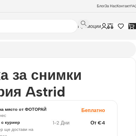
Блог
За Нас
Контакт
FA
Промоции
а за снимки
рия Astrid
на място от ФОТОРАЙ
Беплатно
нес
1-2 Дни
От
€
4
 с куриер
р ще достави на