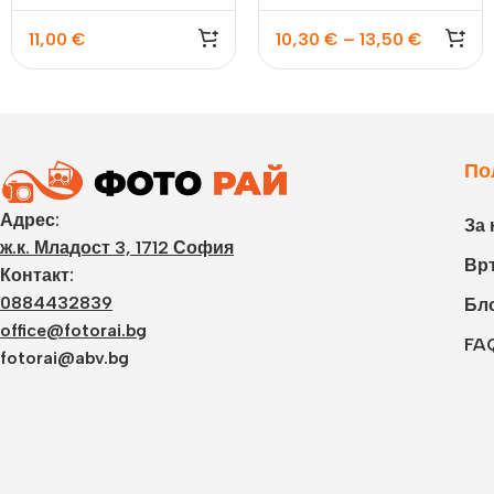
11,00
€
10,30
€
–
13,50
€
По
Адрес:
За 
ж.к. Младост 3, 1712 София
Връ
Контакт:
0884432839
Бл
office@fotorai.bg
FA
fotorai@abv.bg