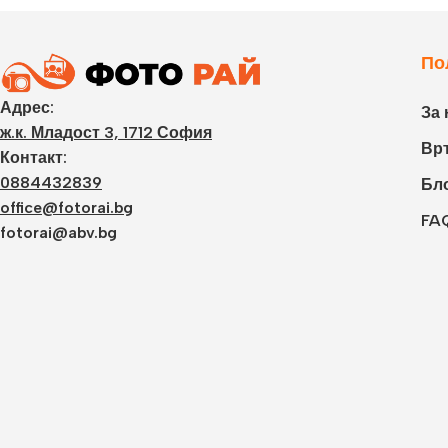
По
Адрес:
За 
ж.к. Младост 3, 1712 София
Връ
Контакт:
0884432839
Бл
office@fotorai.bg
FA
fotorai@abv.bg