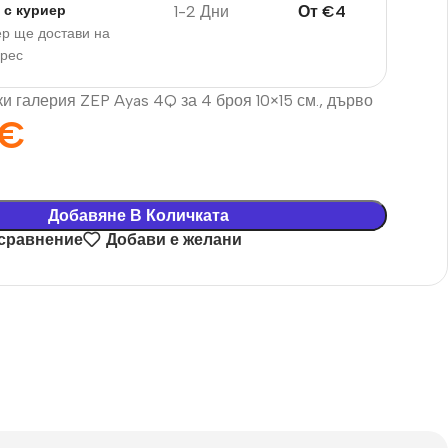
1-2 Дни
От
€
4
 с куриер
р ще достави на
дрес
и галерия ZEP Ayas 4Q за 4 броя 10×15 см., дърво
€
Добавяне В Количката
 сравнение
Добави е желани