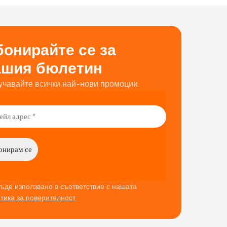
онирайте се за
ашия бюлетин
учавайте всички най-нови промоции.
ъде използвано в съответствие с нашата
тика за поверителност