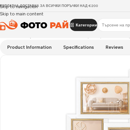
ЕЗПЛАТНА ДОСТАВКА ЗА ВСИЧКИ ПОРЪЧКИ НАД €200
Skip to navigation
Skip to main content
Категории
Начало
›
Галерия
›
Рамка за снимки галерия Ayas 4Q за 4 бр
Product Information
Specifications
Reviews