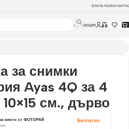
Блог
За Нас
Контакт
FA
Промоции
а за снимки
рия Ayas 4Q за 4
 10×15 см., дърво
на място от ФОТОРАЙ
Беплатно
нес