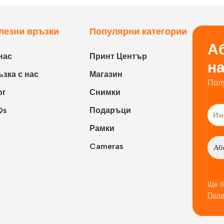
лезни връзки
Популярни категории
Аб
нас
Принт Център
н
зка с нас
Магазин
Пол
ог
Снимки
Qs
Подаръци
Рамки
Cameras
Ще б
Поли