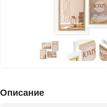
Снимки И
Дек
Постери
Сте
Снимки малък
Dibo
формат
Акр
Описание
Голям формат
Печ
Печат върху канава
пен