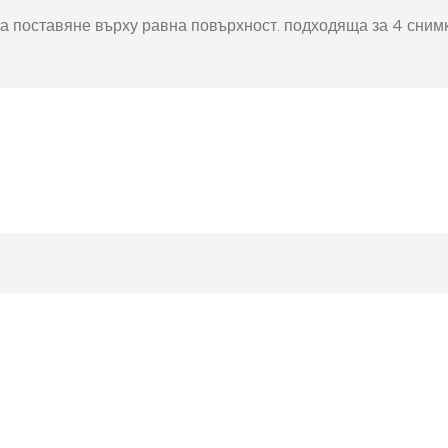
окнига
Фото пъзел 120
а поставяне върху равна повърхност. подходяща за 4 снимки
части
Магнити
Ключодържатели
Други