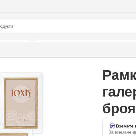
оя 10×15 см., дърво
Рамк
гале
броя
Вземете 
За вземане д