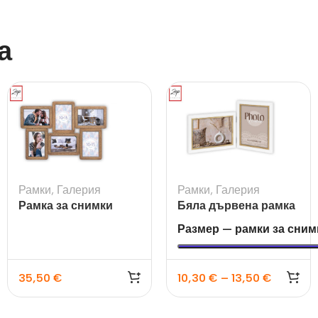
а
Рамки
,
Галерия
Рамки
,
Галерия
Рамка за снимки
Бяла дървена рамка
галерия Ajaccio
Ayas 2L за 2 снимки
Размер — рамки за сним
за 10×15 и 13×18
35,50
€
10,30
€
–
13,50
€