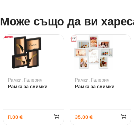
Може също да ви харес
Рамки
,
Галерия
Рамки
,
Галерия
Рамка за снимки
Рамка за снимки
галерия Visby черна
галерия Riace
11,00
€
35,00
€