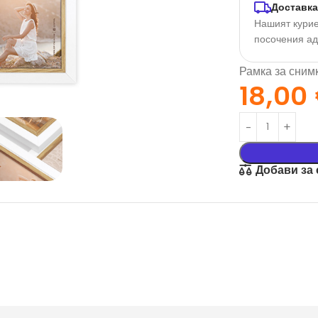
Доставка
Нашият курие
посочения а
Рамка за снимк
18,00
Добави за
орация За
Текстил И
на
Подаръци
nd
Чаши
илик Бонд
Тениски
ат върху
Възглавници
окартон
Торбички