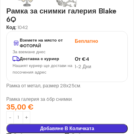
Рамка за снимки галерия Blake
6Q
Код:
1042
Вземете на място от
Беплатно
ФОТОРАЙ
За вземане днес
От
€
4
Доставка с куриер
Нашият куриер ще достави на
1-2 Дни
посочения адрес
Рамка от метал, размер 28х25см.
Рамка галерия за 6бр снимки.
35,00
€
Добавяне В Количката