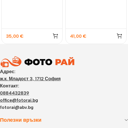
галерия Riace
галерия Livigno – 8бр.
35,00
€
41,00
€
Адрес:
ж.к. Младост 3, 1712 София
Контакт:
0884432839
office@fotorai.bg
fotorai@abv.bg
Полезни връзки