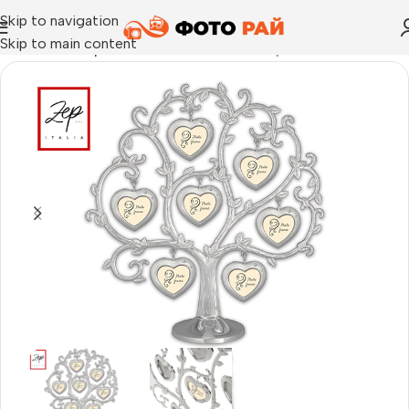
Skip to navigation
Skip to main content
Начало
›
Галерия
›
Рамка за снимки галерия Blake 6Q