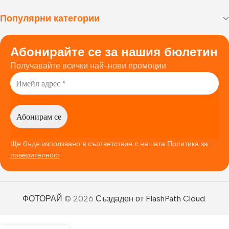
Популярни категории
Абонирайте се за нашия бюлетин
Получавайте всички най-нови промоции.
Ще бъде използвано в съответствие с нашата
Политика за
поверителност
ФОТОРАЙ
© 2026
Създаден от FlashPath Cloud
.