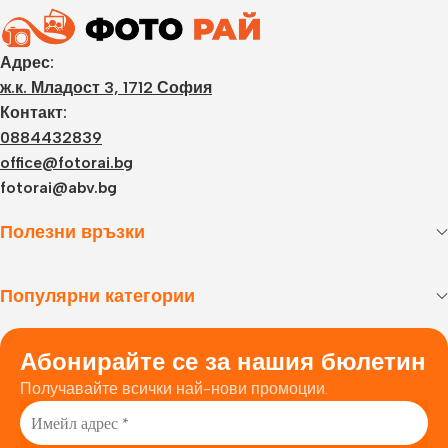
Адрес:
ж.к. Младост 3, 1712 София
Контакт:
0884432839
office@fotorai.bg
fotorai@abv.bg
Полезни връзки
Популярни категории
Абонирайте се за нашия бюлетин
Получавайте всички най-нови промоции.