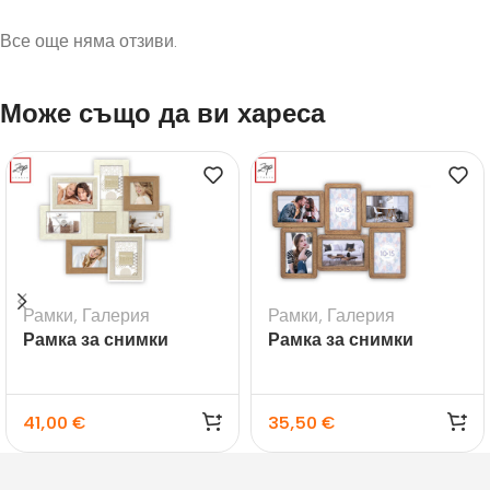
Все още няма отзиви.
Може също да ви хареса
Рамки
,
Галерия
Рамки
,
Галерия
Рамка за снимки
Рамка за снимки
галерия Livigno – 8бр.
галерия Ajaccio
41,00
€
35,50
€