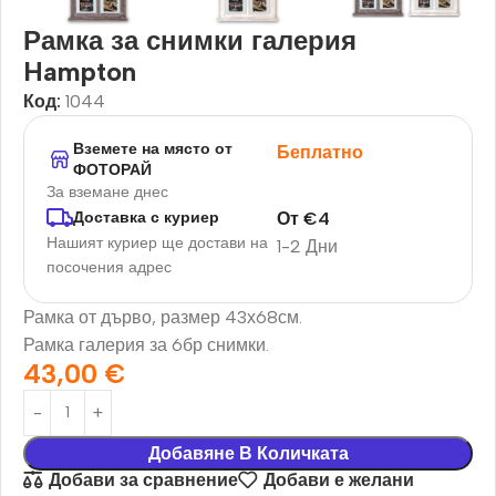
Рамка за снимки галерия
Hampton
Код:
1044
Вземете на място от
Беплатно
ФОТОРАЙ
За вземане днес
От
€
4
Доставка с куриер
Нашият куриер ще достави на
1-2 Дни
посочения адрес
Рамка от дърво, размер 43х68см.
Рамка галерия за 6бр снимки.
43,00
€
Добавяне В Количката
Добави за сравнение
Добави е желани