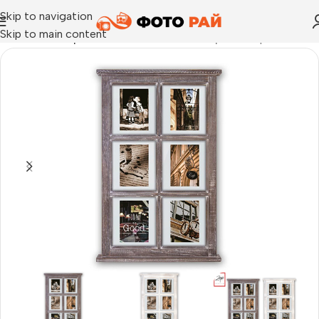
Skip to navigation
Skip to main content
Начало
›
Галерия
›
Рамка за снимки галерия Hampton