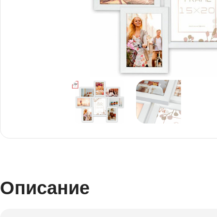
Снимки И
Дек
Постери
Сте
Снимки малък
Dibo
формат
Акр
Описание
Голям формат
Печ
Печат върху канава
пен