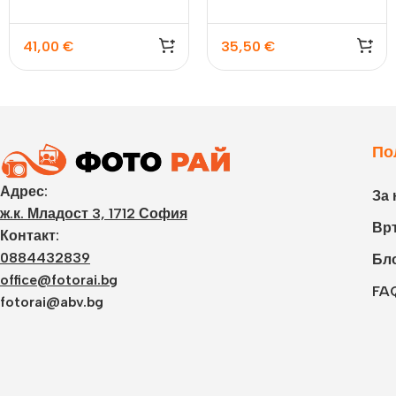
41,00
€
35,50
€
По
Адрес:
За 
ж.к. Младост 3, 1712 София
Връ
Контакт:
0884432839
Бл
office@fotorai.bg
FA
fotorai@abv.bg