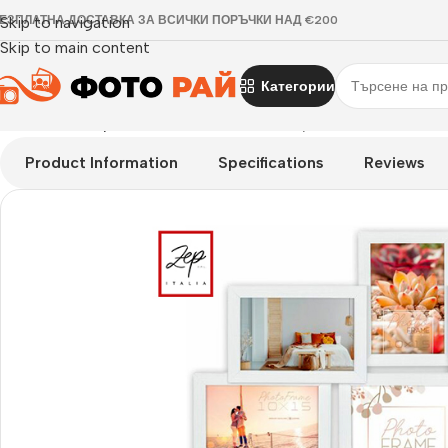
ЕЗПЛАТНА ДОСТАВКА ЗА ВСИЧКИ ПОРЪЧКИ НАД €200
Skip to navigation
Skip to main content
Категории
Начало
›
Галерия
›
Рамка за снимки галерия Riace
Product Information
Specifications
Reviews