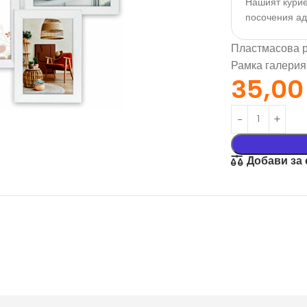
Нашият курие
посочения а
Пластмасова р
Рамка галерия 
35,0
Добави за
орация За
Текстил И
на
Подаръци
nd
Чаши
илик Бонд
Тениски
ат върху
Възглавници
окартон
Торбички