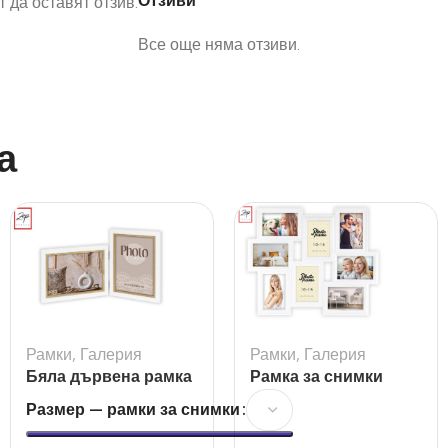
Отзиви
 да оставят отзив.
Все още няма отзиви.
а
Рамки
,
Галерия
Рамки
,
Галерия
Бяла дървена рамка
Рамка за снимки
Ayas 2L за 2 снимки
галерия Tolosa White
Размер — рамки за снимки
за 10×15 и 13×18