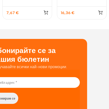
7,67
€
16,36
€
онирайте се за
ашия бюлетин
учавайте всички най-нови промоции.