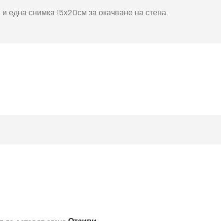
окнига
Фото пъзел 120
 и една снимка 15х20см за окачване на стена.
части
Магнити
Ключодържатели
Други