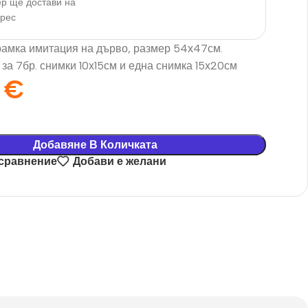
р ще достави на
дрес
амка имитация на дърво, размер 54х47см.
за 7бр. снимки 10х15см и една снимка 15х20см
0
€
Добавяне В Количката
 сравнение
Добави е желани