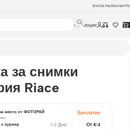
Блог
За Нас
Контакт
FA
Промоции
а за снимки
рия Riace
на място от ФОТОРАЙ
Беплатно
нес
1-2 Дни
От
€
4
 с куриер