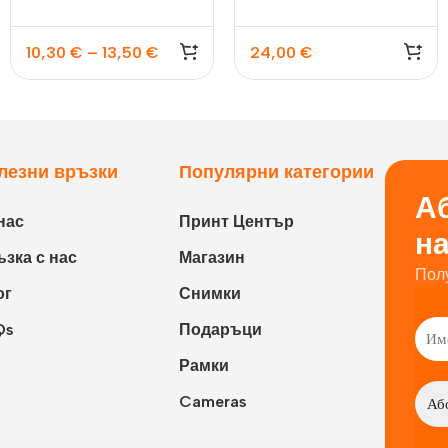
10,30
€
–
13,50
€
24,00
€
лезни връзки
Популярни категории
Аб
нас
Принт Център
н
зка с нас
Магазин
Пол
ог
Снимки
Qs
Подаръци
Рамки
Cameras