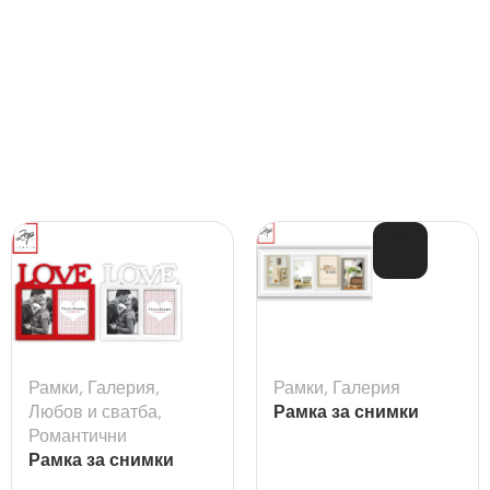
ИЗЧ
ЕРП
АН
Рамки
,
Галерия
,
Рамки
,
Галерия
Любов и сватба
,
Рамка за снимки
Романтични
галерия Milton
Рамка за снимки
Madeira