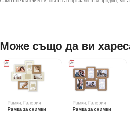
Само влезли клиенти, които са поръчали този продукт, могат
Може също да ви харес
Рамки
,
Галерия
Рамки
,
Галерия
Рамка за снимки
Рамка за снимки
галерия Livigno –
галерия Ajaccio
8бр.