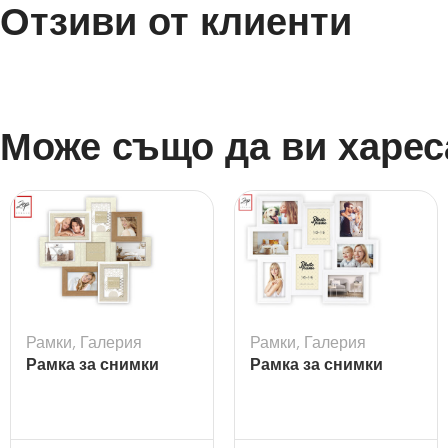
Отзиви от клиенти
Може също да ви харес
Рамки
,
Галерия
Рамки
,
Галерия
Рамка за снимки
Рамка за снимки
галерия Livigno –
галерия Tolosa White
8бр.