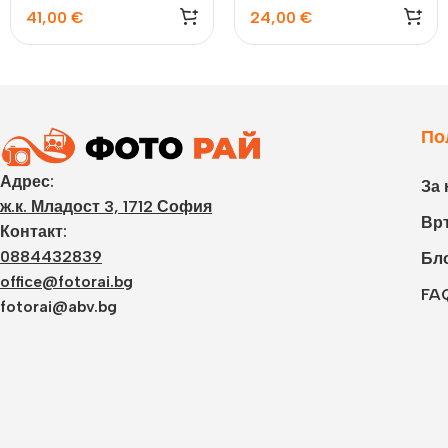
41,00
€
24,00
€
По
Адрес:
За 
ж.к. Младост 3, 1712 София
Връ
Контакт:
0884432839
Бл
office@fotorai.bg
FA
fotorai@abv.bg