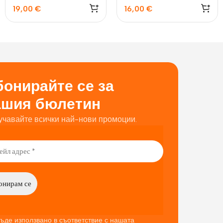
19,00
€
16,00
€
онирайте се за
ашия бюлетин
учавайте всички най-нови промоции.
ъде използвано в съответствие с нашата