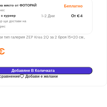
на място от ФОТОРАЙ
Беплатно
нес
1-2 Дни
От
€
4
 с куриер
р ще достави на
дрес
и тип галерия ZEP Kriss 2Q за 2 броя 15×20 см.,
€
Добавяне В Количката
 сравнение
Добави е желани