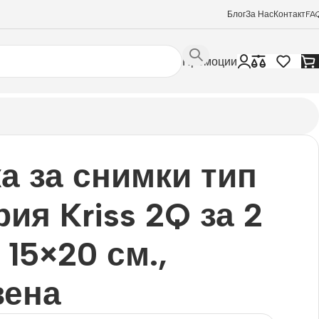
Блог
За Нас
Контакт
FA
Промоции
а за снимки тип
рия Kriss 2Q за 2
 15×20 см.,
вена