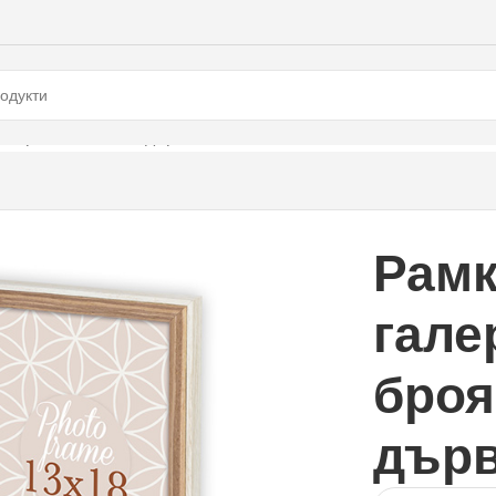
 2 броя 15×20 см., дървена
Рамк
гале
броя
дър