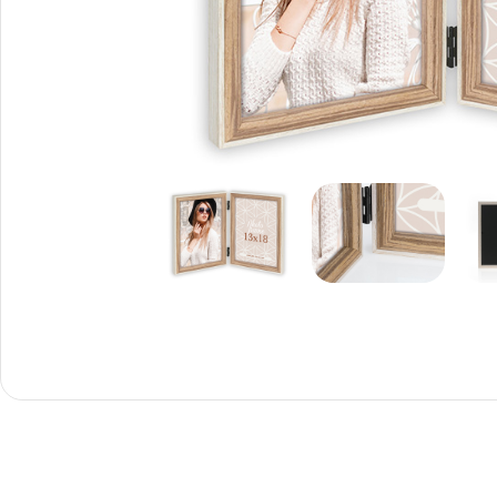
Снимки И
Дек
Постери
Сте
Снимки малък
Dibo
формат
Акр
Голям формат
Печ
Печат върху канава
пен