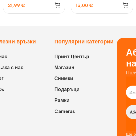
21,99
€
15,00
€
лезни връзки
Популярни категории
Аб
нас
Принт Център
н
зка с нас
Магазин
Пол
ог
Снимки
Qs
Подаръци
Рамки
Cameras
Ще б