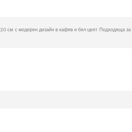
окнига
Фото пъзел 120
части
Магнити
х20 см. с модерен дизайн в кафяв и бял цвят. Подходяща за
Ключодържатели
Други