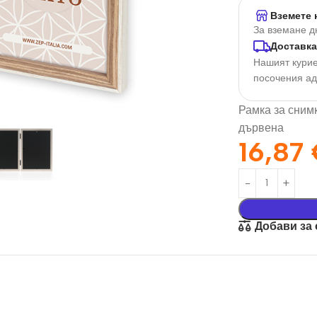
Вземете 
За вземане д
Доставка
Нашият курие
посочения а
Рамка за снимк
дървена
16,87
орация За
Текстил И
на
Подаръци
Добави за
nd
Чаши
илик Бонд
Тениски
ат върху
Възглавници
окартон
Торбички