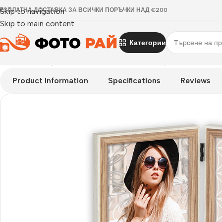
ЕЗПЛАТНА ДОСТАВКА ЗА ВСИЧКИ ПОРЪЧКИ НАД €200
Skip to navigation
Skip to main content
Категории
Начало
›
Галерия
›
Рамка за снимки тип галерия Kriss 2Q за
Product Information
Specifications
Reviews