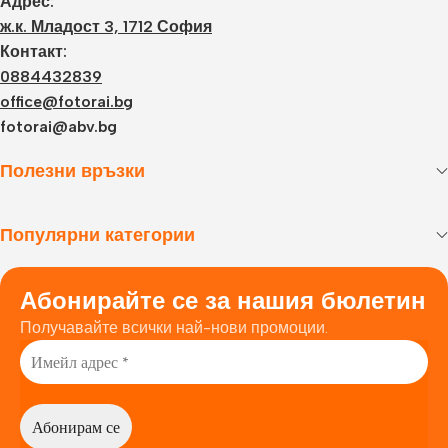
Адрес:
ж.к. Младост 3, 1712 София
Контакт:
0884432839
office@fotorai.bg
fotorai@abv.bg
Полезни връзки
Популярни категории
Абонирайте се за нашия бюлетин
Получавайте всички най-нови промоции.