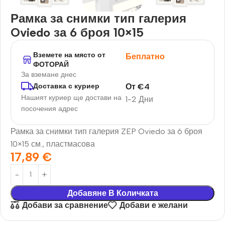
Рамка за снимки тип галерия
Oviedo за 6 броя 10×15
Вземете на място от
Беплатно
ФОТОРАЙ
За вземане днес
От
€
4
Доставка с куриер
Нашият куриер ще достави на
1-2 Дни
посочения адрес
Рамка за снимки тип галерия ZEP Oviedo за 6 броя
10×15 см., пластмасова
17,89
€
Добавяне В Количката
Добави за сравнение
Добави е желани