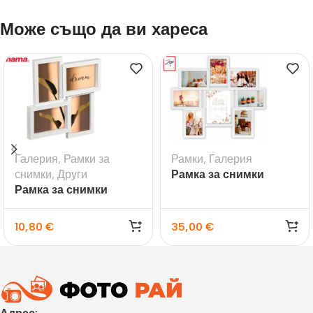
Може също да ви хареса
Галерия
,
Рамки за
Рамки
,
Галерия
снимки
,
Други
Рамка за снимки
Рамка за снимки
галерия Riace
галерия Visby бяла
10,80
€
35,00
€