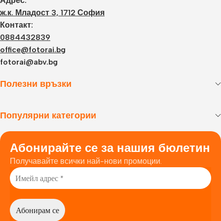
Адрес:
ж.к. Младост 3, 1712 София
Контакт:
0884432839
office@fotorai.bg
fotorai@abv.bg
Полезни връзки
Популярни категории
Абонирайте се за нашия бюлетин
Получавайте всички най-нови промоции.