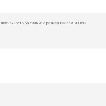
окнига
Фото пъзел 120
части
Магнити
повърхност 2бр снимки с размер 10×15см. и 13х18
Ключодържатели
Други