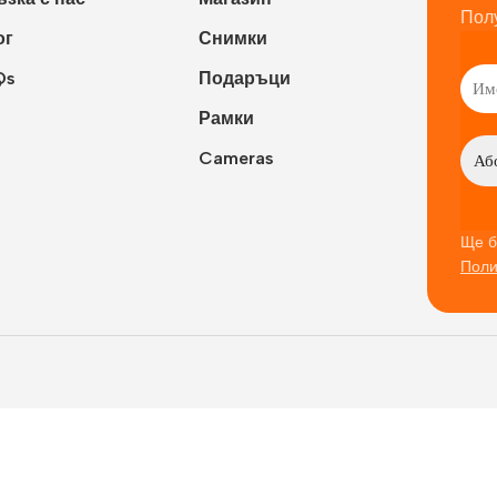
Пол
ог
Снимки
Qs
Подаръци
Рамки
Cameras
Ще б
Поли