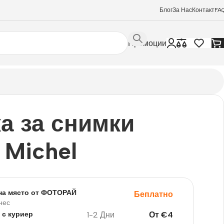
Блог
За Нас
Контакт
FA
Промоции
а за снимки
 Michel
на място от ФОТОРАЙ
Беплатно
нес
1-2 Дни
От
€
4
 с куриер