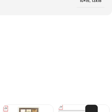
10×15
,
13х18
ИЗЧ
ЕРП