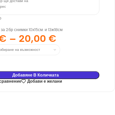
р ще достави на
дрес
о
за 2бр снимки 10х15см. и 13ж18см
€
–
20,00
€
Добавяне В Количката
 сравнение
Добави е желани