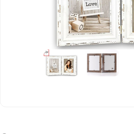
Снимки И
Дек
Постери
Сте
Снимки малък
Dibo
формат
Акр
Голям формат
Печ
Печат върху канава
пен