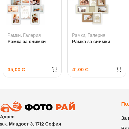
Рамки
,
Галерия
Рамки
,
Галерия
Рамка за снимки
Рамка за снимки
галерия Riace
галерия Livigno –
8бр.
35,00
€
41,00
€
По
Адрес:
За 
ж.к. Младост 3, 1712 София
Връ