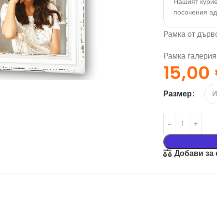
Нашият курие
посочения а
Рамка от дърв
Рамка галерия 
15,00
Размер
орация За
Текстил И
на
Подаръци
Добави за
nd
Чаши
илик Бонд
Тениски
ат върху
Възглавници
окартон
Торбички