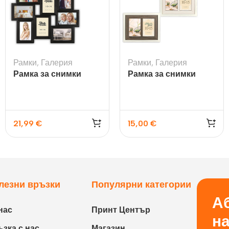
Рамки
,
Галерия
Рамки
,
Галерия
Рамка за снимки
Рамка за снимки
галерия Tolosa Black
Arlon 2Q
21,99
€
15,00
€
лезни връзки
Популярни категории
Аб
нас
Принт Център
н
зка с нас
Магазин