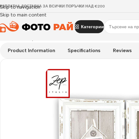
ЕЗПЛАТНА ДОСТАВКА ЗА ВСИЧКИ ПОРЪЧКИ НАД €200
Skip to navigation
Skip to main content
Категории
Начало
›
Галерия
›
Рамка за снимки Saint Michel
Product Information
Specifications
Reviews