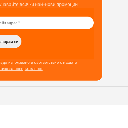
учавайте всички най-нови промоции.
ъде използвано в съответствие с нашата
тика за поверителност