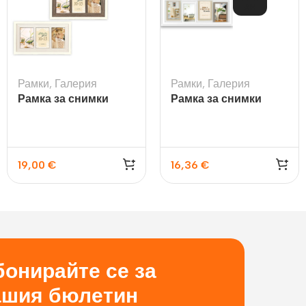
АН
Рамки
,
Галерия
Рамки
,
Галерия
Рамка за снимки
Рамка за снимки
Arlon 3Q
галерия Milton
19,00
€
16,36
€
онирайте се за
ашия бюлетин