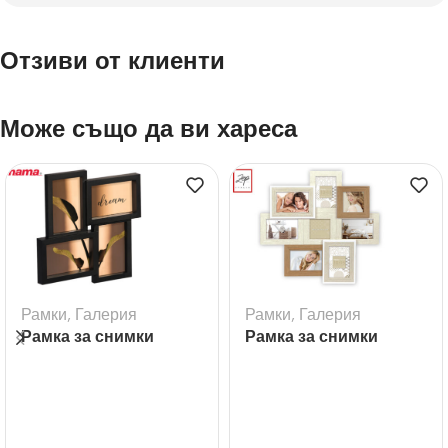
Отзиви от клиенти
Може също да ви хареса
Рамки
,
Галерия
Рамки
,
Галерия
Рамка за снимки
Рамка за снимки
галерия Visby черна
галерия Livigno – 8бр.