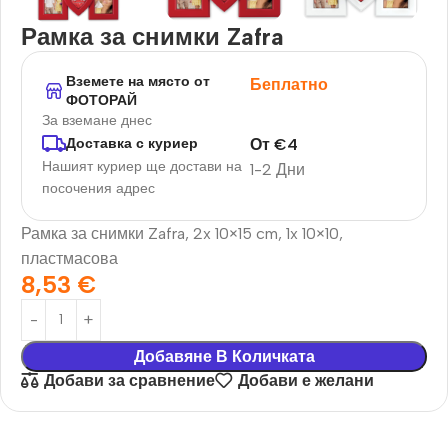
Рамка за снимки Zafra
Вземете на място от
Беплатно
ФОТОРАЙ
За вземане днес
От
€
4
Доставка с куриер
Нашият куриер ще достави на
1-2 Дни
посочения адрес
Рамка за снимки Zafra, 2x 10×15 cm, 1x 10×10,
пластмасова
8,53
€
Добавяне В Количката
Добави за сравнение
Добави е желани