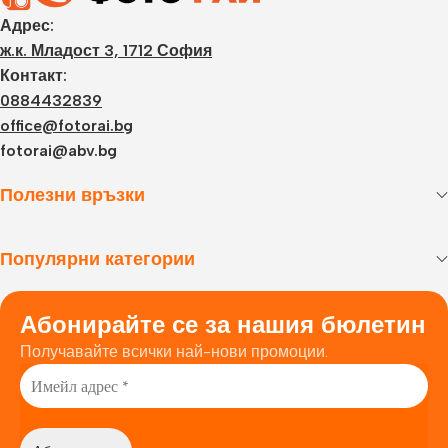
Адрес:
ж.к. Младост 3, 1712 София
Контакт:
0884432839
office@fotorai.bg
fotorai@abv.bg
Полезни връзки
Популярни категории
Абонирайте се за нашия бюлетин
Получавайте всички най-нови промоции.