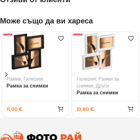
Може също да ви хареса
Рамки
,
Галерия
Галерия
,
Рамки за
Рамка за снимки
снимки
,
Други
галерия Visby черна
Рамка за снимки
галерия Visby бяла
11,00
€
10,80
€