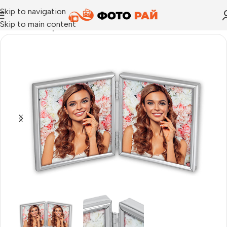
Skip to navigation
Skip to main content
Начало
›
Галерия
›
Рамка за снимки ZEP Double silver за 2 б