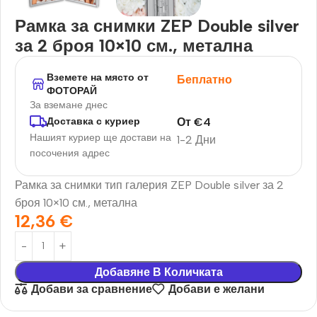
Рамка за снимки ZEP Double silver
за 2 броя 10×10 см., метална
Вземете на място от
Беплатно
ФОТОРАЙ
За вземане днес
От
€
4
Доставка с куриер
Нашият куриер ще достави на
1-2 Дни
посочения адрес
Рамка за снимки тип галерия ZEP Double silver за 2
броя 10×10 см., метална
12,36
€
Добавяне В Количката
Добави за сравнение
Добави е желани