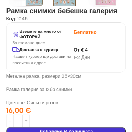
Рамка снимки бебешка галерия
Код:
1045
Вземете на място от
Беплатно
ФОТОРАЙ
За вземане днес
От
€
4
Доставка с куриер
Нашият куриер ще достави на
1-2 Дни
посочения адрес
Метална рамка, размери 25×30см
Рамка галерия за 12бр снимки.
Цветове: Синьо и розов
16,00
€
Добавяне В Количката