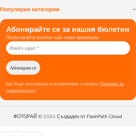
Популярни категории
Абонирайте се за нашия бюлетин
Получавайте всички най-нови промоции.
Ще бъде използвано в съответствие с нашата
Политика за
поверителност
ФОТОРАЙ
© 2026
Създаден от FlashPath Cloud
.