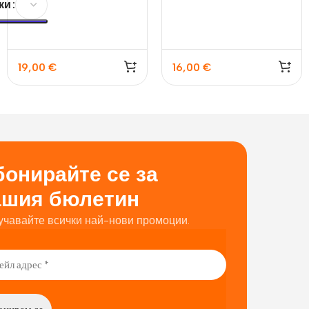
ки
19,00
€
16,00
€
онирайте се за
ашия бюлетин
учавайте всички най-нови промоции.