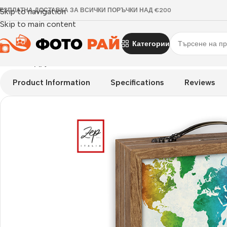
ЕЗПЛАТНА ДОСТАВКА ЗА ВСИЧКИ ПОРЪЧКИ НАД €200
Skip to navigation
Skip to main content
Категории
Начало
›
Други
›
Касичка с място за снимка Jacob
Product Information
Specifications
Reviews