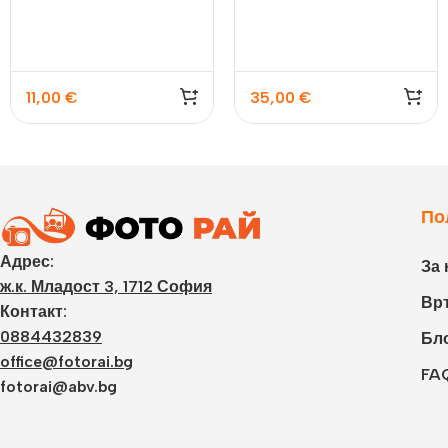
11,00
€
35,00
€
По
Адрес:
За 
ж.к. Младост 3, 1712 София
Връ
Контакт:
0884432839
Бл
office@fotorai.bg
FA
fotorai@abv.bg