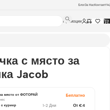
Блог
За Нас
Контакт
FA
Промоции
чка с място за
ка Jacob
на място от ФОТОРАЙ
Беплатно
нес
1-2 Дни
От
€
4
 с куриер