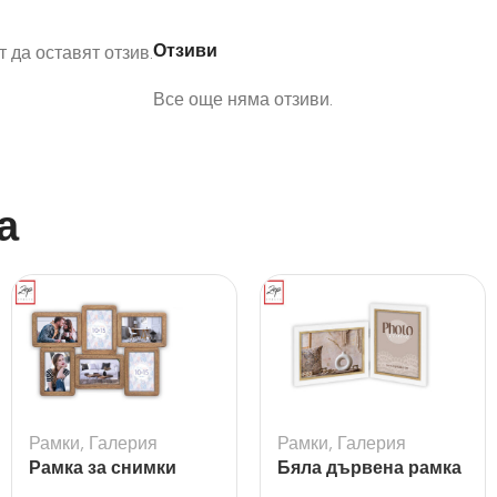
Отзиви
 да оставят отзив.
Все още няма отзиви.
а
Рамки
,
Галерия
Рамки
,
Галерия
Рамка за снимки
Бяла дървена рамка
галерия Ajaccio
Ayas 2L за 2 снимки