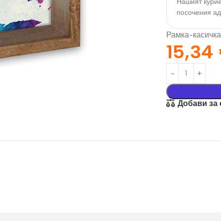
Нашият курие
посочения а
Рамка-касичка
15,34
Добави за
орация За
Текстил И
на
Подаръци
nd
Чаши
илик Бонд
Тениски
ат върху
Възглавници
окартон
Торбички