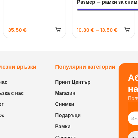
Размер — рамки за сним
за 10×15 и 13×18
35,50
€
10,30
€
–
13,50
€
лезни връзки
Популярни категории
Аб
нас
Принт Център
н
зка с нас
Магазин
Пол
ог
Снимки
Qs
Подаръци
Рамки
Cameras