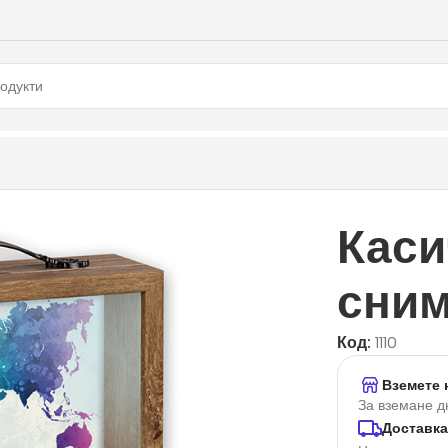
Каси
сним
Код:
1110
Вземете 
За вземане д
Доставка