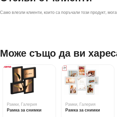
Само влезли клиенти, които са поръчали този продукт, могат
Може също да ви харес
Рамки
,
Галерия
Рамки
,
Галерия
Рамка за снимки
Рамка за снимки
галерия Visby черна
галерия Riace