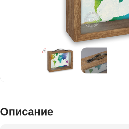
Снимки И
Дек
Постери
Сте
Снимки малък
Dibo
формат
Акр
Описание
Голям формат
Печ
Печат върху канава
пен