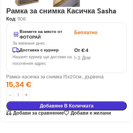
Рамка за снимка Касичка Sasha
Код:
1108
Вземете на място от
Беплатно
ФОТОРАЙ
За вземане днес
От
€
4
Доставка с куриер
Нашият куриер ще достави на
1-2 Дни
посочения адрес
Рамка-касичка за снимка 15х20см., дървена.
15,34
€
Добавяне В Количката
Добави за сравнение
Добави е желани