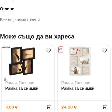
Отзиви
Все още няма отзиви.
Може също да ви хареса
Рамки
,
Галерия
Рамки
,
Галерия
Рамка за снимки
Рамка за снимки
галерия Visby черна
галерия Bormio за 6
снимки
11,00
€
24,20
€