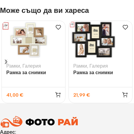
Може също да ви хареса
Рамки
,
Галерия
Рамки
,
Галерия
Рамка за снимки
Рамка за снимки
галерия Livigno – 8бр.
галерия Tolosa Black
41,00
€
21,99
€
Адрес: