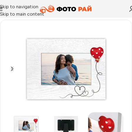
Skip to navigation
Skip to main content
Начало
›
Любов и сватба
›
Рамка за снимка Felicia H 10×15 с