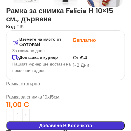
Рамка за снимка Felicia H 10×15
см., дървена
Код:
1115
Вземете на място от
Беплатно
ФОТОРАЙ
За вземане днес
От
€
4
Доставка с куриер
Нашият куриер ще достави на
1-2 Дни
посочения адрес
Рамка от дърво
Рамка за снимка 10х15см.
11,00
€
Добавяне В Количката