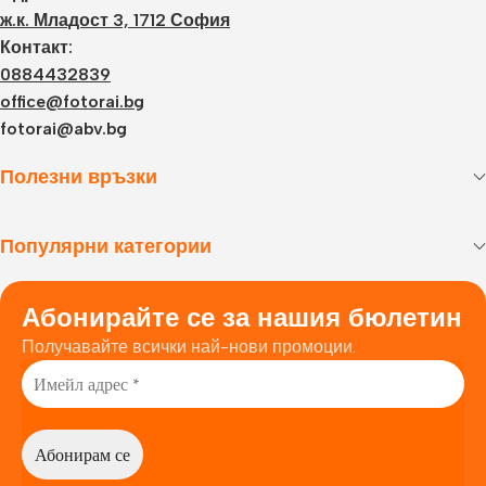
ж.к. Младост 3, 1712 София
Контакт:
0884432839
office@fotorai.bg
fotorai@abv.bg
Полезни връзки
Популярни категории
Абонирайте се за нашия бюлетин
Получавайте всички най-нови промоции.