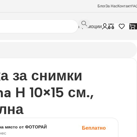
Блог
За Нас
Контакт
FA
Промоции
а за снимки
a H 10×15 см.,
лна
на място от ФОТОРАЙ
Беплатно
нес