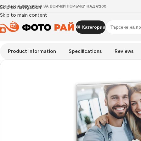
ЕЗПЛАТНА ДОСТАВКА ЗА ВСИЧКИ ПОРЪЧКИ НАД €200
Skip to navigation
Skip to main content
Категории
Начало
›
Любов и сватба
›
Рамка за снимки Serena H 10×15 с
Product Information
Specifications
Reviews