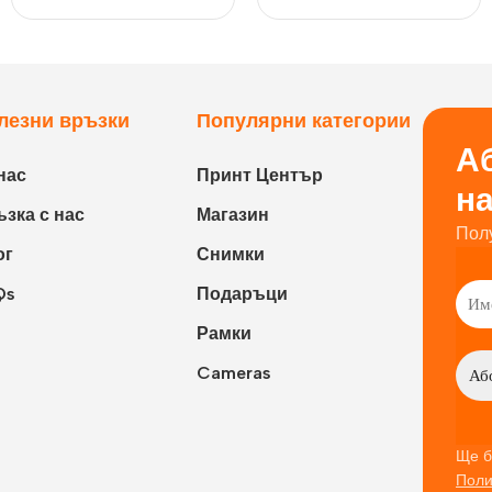
лезни връзки
Популярни категории
Аб
нас
Принт Център
н
зка с нас
Магазин
Пол
ог
Снимки
Qs
Подаръци
Рамки
Cameras
Ще б
Поли