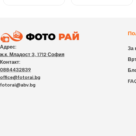
По
Адрес:
За 
ж.к. Младост 3, 1712 София
Връ
Контакт:
0884432839
Бл
office@fotorai.bg
FA
fotorai@abv.bg