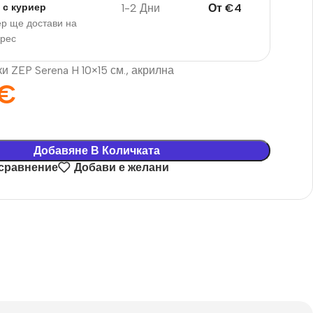
1-2 Дни
От
€
4
 с куриер
р ще достави на
дрес
и ZEP Serena H 10×15 см., акрилна
€
Добавяне В Количката
 сравнение
Добави е желани