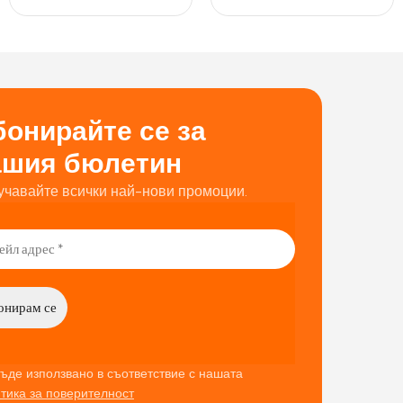
онирайте се за
ашия бюлетин
учавайте всички най-нови промоции.
ъде използвано в съответствие с нашата
тика за поверителност