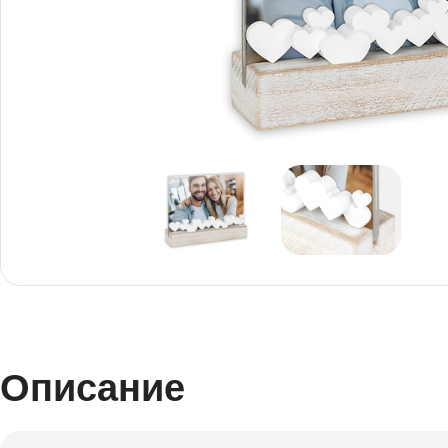
Снимки И
Дек
Постери
Сте
Снимки малък
Dibo
формат
Акр
Описание
Голям формат
Печ
Печат върху канава
пен