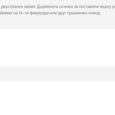
окнига
Фото пъзел 120
. с двустранен акрил. Дървената oснова за поставяне върху
части
бимия на 14-ти февруари или друг празничен повод.
Магнити
Ключодържатели
Други