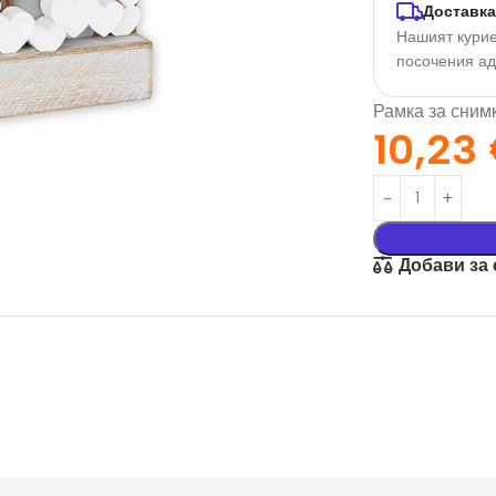
Доставка
Нашият курие
посочения а
Рамка за снимк
10,23
Добави за
орация За
Текстил И
на
Подаръци
nd
Чаши
илик Бонд
Тениски
ат върху
Възглавници
окартон
Торбички