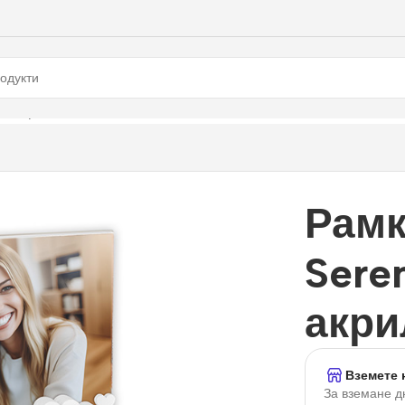
м., акрилна
Рамк
Seren
акри
Вземете 
За вземане д