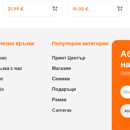
21,99
€
19,00
€
лезни връзки
Популярни категории
Аб
нас
Принт Център
н
зка с нас
Магазин
Пол
ог
Снимки
Qs
Подаръци
Рамки
Cameras