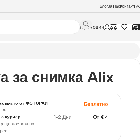
Блог
За Нас
Контакт
FA
Промоции
а за снимка Alix
на място от ФОТОРАЙ
Беплатно
нес
1-2 Дни
От
€
4
 с куриер
р ще достави на
дрес