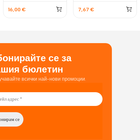
16,00
€
7,67
€
онирайте се за
ашия бюлетин
учавайте всички най-нови промоции.