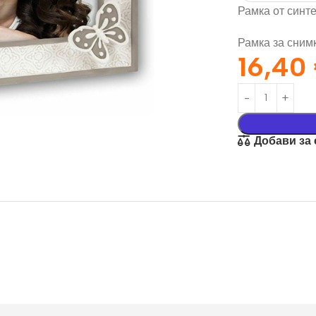
Рамка от синте
Рамка за снимк
16,40
Добави за
орация За
Текстил И
на
Подаръци
nd
Чаши
илик Бонд
Тениски
ат върху
Възглавници
окартон
Торбички