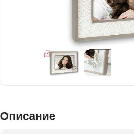
Снимки И
Дек
Постери
Сте
Снимки малък
Dibo
формат
Акр
Описание
Голям формат
Печ
Печат върху канава
пен