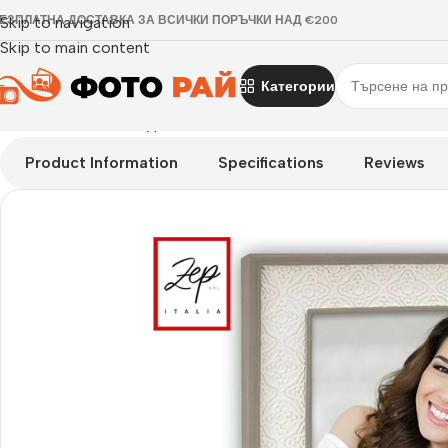
ЕЗПЛАТНА ДОСТАВКА ЗА ВСИЧКИ ПОРЪЧКИ НАД €200
Skip to navigation
Skip to main content
Категории
Начало
›
Рамка за една снимка
›
Рамка за снимка Alix
Product Information
Specifications
Reviews