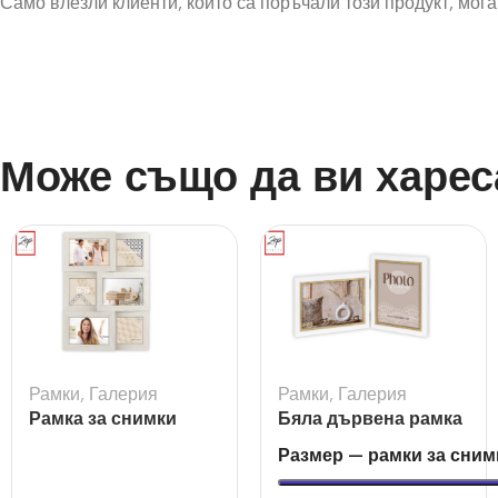
Само влезли клиенти, които са поръчали този продукт, могат
Може също да ви харес
Рамки
,
Галерия
Рамки
,
Галерия
Рамка за снимки
Бяла дървена рамка
галерия Bormio за 6
Ayas 2L за 2 снимки
Размер — рамки за сним
снимки
за 10×15 и 13×18