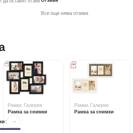
Отзиви
 да оставят отзив.
Все още няма отзиви.
а
Рамки
,
Галерия
Рамки
,
Галерия
Рамка за снимки
Рамка за снимки
галерия Tolosa Black
Arlon 3Q
ки