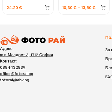
24,20
€
10,30
€
–
13,50
€
По
Адрес:
За 
ж.к. Младост 3, 1712 София
Връ
Контакт:
0884432839
Бл
office@fotorai.bg
FA
fotorai@abv.bg