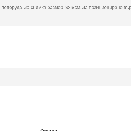
окнига
Фото пъзел 120
 пеперуда. За снимка размер 13х18см. За позициониране въ
части
Магнити
Ключодържатели
Други