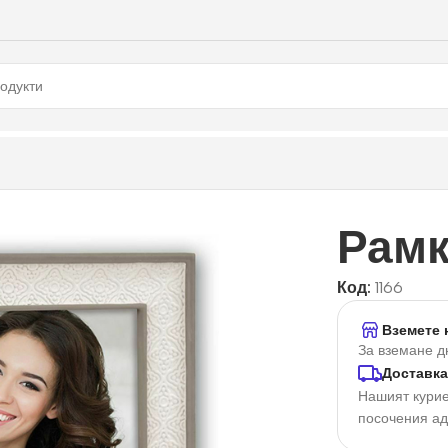
Рамк
Код:
1166
Вземете 
За вземане д
Доставка
Нашият курие
посочения а