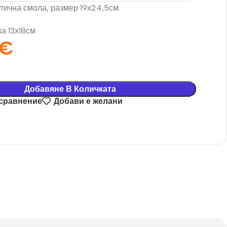
тична смола, размер 19х24,5см.
а 13х18см.
€
Добавяне В Количката
 сравнение
Добави е желани