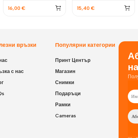
10х15см
16,00
€
15,40
€
лезни връзки
Популярни категории
Аб
нас
Принт Център
н
зка с нас
Магазин
Пол
ог
Снимки
Qs
Подаръци
Рамки
Cameras