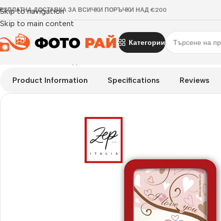
ЕЗПЛАТНА ДОСТАВКА ЗА ВСИЧКИ ПОРЪЧКИ НАД €200
Skip to navigation
Skip to main content
Категории
Начало
›
Рамка за една снимка
›
Рамка за снимка Grazia
Product Information
Specifications
Reviews