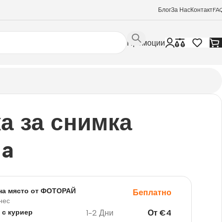
Блог
За Нас
Контакт
FA
Промоции
а за снимка
ia
на място от ФОТОРАЙ
Беплатно
нес
1-2 Дни
От
€
4
 с куриер