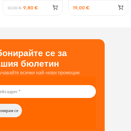
9,80
€
19,00
€
12,00
€
онирайте се за
ашия бюлетин
учавайте всички най-нови промоции.