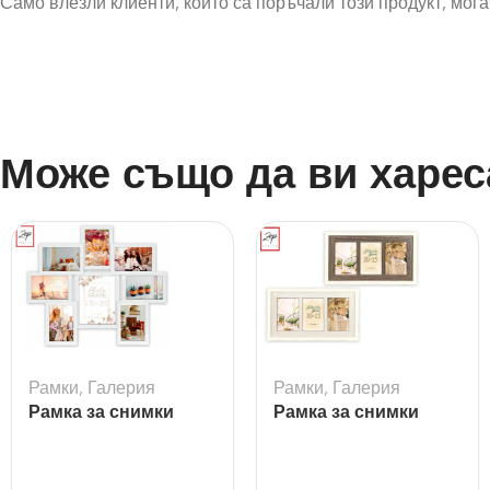
Само влезли клиенти, които са поръчали този продукт, могат
Може също да ви харес
Рамки
,
Галерия
Рамки
,
Галерия
Рамка за снимки
Рамка за снимки
галерия Riace
Arlon 3Q