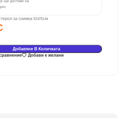
р ще достави на
дрес
терол за снимка 10х15см.
€
Добавяне В Количката
 сравнение
Добави е желани