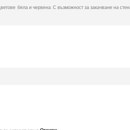
окнига
Фото пъзел 120
Цветове: бяла и червена. С възможност за закачване на сте
части
Магнити
Ключодържатели
Други