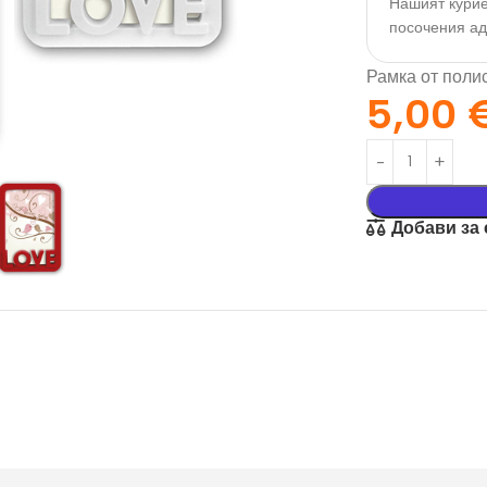
Нашият курие
посочения а
Рамка от полис
5,00
Добави за
орация За
Текстил И
на
Подаръци
nd
Чаши
илик Бонд
Тениски
ат върху
Възглавници
окартон
Торбички