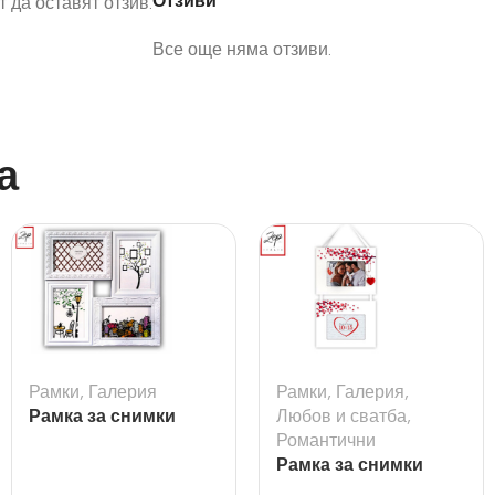
Отзиви
 да оставят отзив.
Все още няма отзиви.
а
Рамки
,
Галерия
Рамки
,
Галерия
,
Рамка за снимки
Любов и сватба
,
галерия Cordoba
Романтични
Рамка за снимки
Rubina за 2бр. снимки