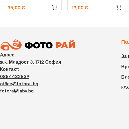
35,00
€
19,00
€
По
Адрес:
За 
ж.к. Младост 3, 1712 София
Връ
Контакт:
0884432839
Бл
office@fotorai.bg
FA
fotorai@abv.bg