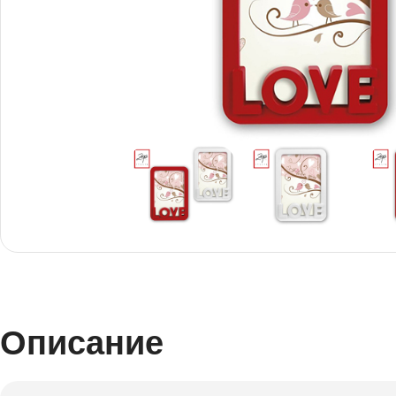
Снимки И
Дек
Постери
Сте
Снимки малък
Dibo
формат
Акр
Описание
Голям формат
Печ
Печат върху канава
пен