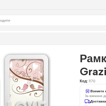
Рамк
Graz
Код:
1170
Вземете 
За вземане д
Доставка