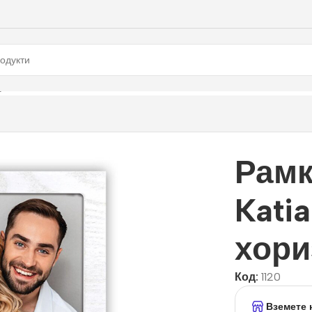
оризонтална
Рамк
Katia
хори
Код:
1120
Вземете 