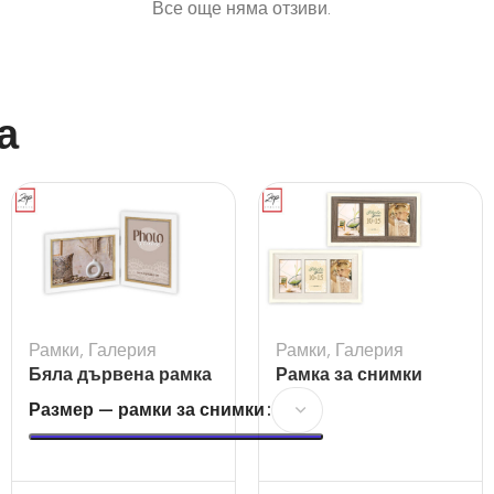
Все още няма отзиви.
а
Рамки
,
Галерия
Рамки
,
Галерия
Бяла дървена рамка
Рамка за снимки
Ayas 2L за 2 снимки
Arlon 3Q
Размер — рамки за снимки
за 10×15 и 13×18