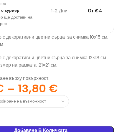
нес
1-2 Дни
От
€
4
 с куриер
р ще достави на
дрес
 с декоративни цветни сърца за снимка 10х15 см.
м.
 с декоративни цветни сърца за снимка 13×18 см
змер на рамката: 21×21 см.
ане върху повърхност.
€
–
13,80
€
Добавяне В Количката