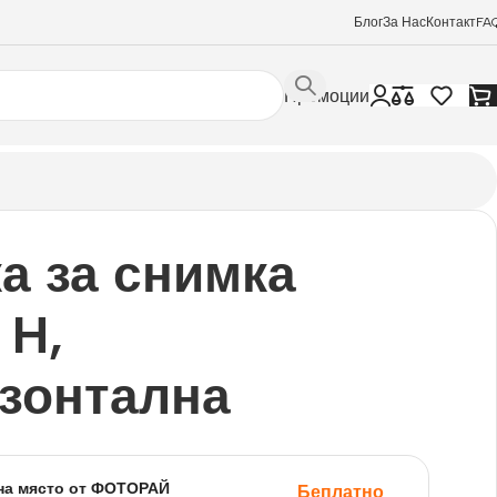
Блог
За Нас
Контакт
FA
Промоции
а за снимка
 H,
зонтална
на място от ФОТОРАЙ
Беплатно