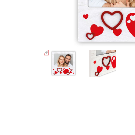
Снимки И
Дек
Постери
Сте
Снимки малък
Dibo
формат
Акр
Голям формат
Печ
Печат върху канава
пен