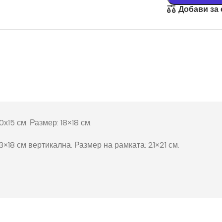
окнига
Добави за
Фото пъзел 120
части
Магнити
Ключодържатели
Други
х15 см. Размер: 18×18 см.
×18 см вертикална. Размер на рамката: 21×21 см.