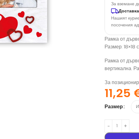
За вземане д
Доставка
Нашият курие
посочения а
Рамка от дърво
Размер: 18×18 с
Рамка от дърво
вертикална. Ра
орация За
Текстил И
За позиционир
на
Подаръци
11,25
nd
Чаши
Размер
илик Бонд
Тениски
ат върху
Възглавници
окартон
Торбички