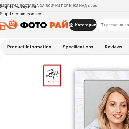
ЕЗПЛАТНА ДОСТАВКА ЗА ВСИЧКИ ПОРЪЧКИ НАД €200
Skip to navigation
Skip to main content
Категории
Начало
›
Рамка за една снимка
›
Рамка за снимка Katia H, х
Product Information
Specifications
Reviews