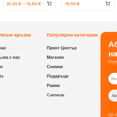
10,30
€
–
13,50
€
19,00
€
лезни връзки
Популярни категории
Аб
нас
Принт Център
н
зка с нас
Магазин
Пол
ог
Снимки
Qs
Подаръци
Рамки
Cameras
Ще б