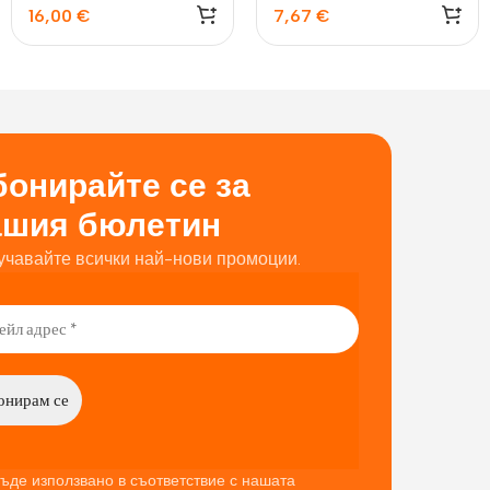
16,00
€
7,67
€
онирайте се за
ашия бюлетин
учавайте всички най-нови промоции.
ъде използвано в съответствие с нашата