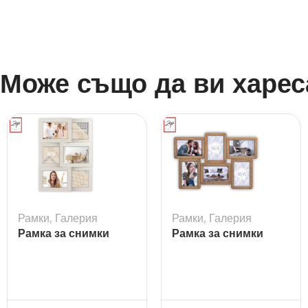
Може също да ви харес
Рамки
,
Галерия
Рамки
,
Галерия
Рамка за снимки
Рамка за снимки
галерия Bormio за 6
галерия Ajaccio
снимки