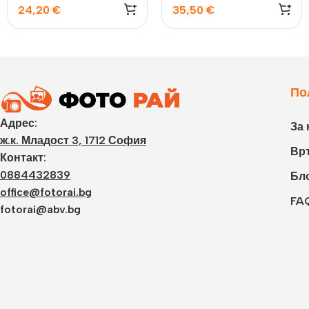
24,20
€
35,50
€
По
Адрес:
За 
ж.к. Младост 3, 1712 София
Връ
Контакт:
0884432839
Бл
office@fotorai.bg
FA
fotorai@abv.bg