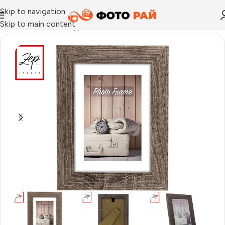
Skip to navigation
Skip to main content
Начало
›
Рамка за една снимка
›
Рамка за снимка Nelson 5,