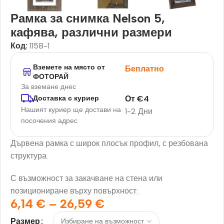
Рамка за снимка Nelson 5,
кафява, различни размери
Код:
1158-1
Вземете на място от
Беплатно
ФОТОРАЙ
За вземане днес
От
€
4
Доставка с куриер
Нашият куриер ще достави на
1-2 Дни
посочения адрес
Дървена рамка с широк плосък профил, с резбована
структура.
С възможност за закачване на стена или
позициониране върху повърхност.
6,14
€
–
26,59
€
Размер