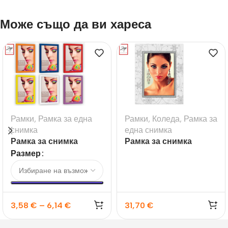
Може също да ви хареса
Рамки
,
Рамка за една
Рамки
,
Коледа
,
Рамка за
снимка
една снимка
Рамка за снимка
Рамка за снимка
Darwin
Dolomiti
Размер
3,58
€
–
6,14
€
31,70
€