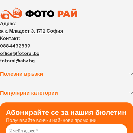
Адрес:
ж.к. Младост 3, 1712 София
Контакт:
0884432839
office@fotorai.bg
fotorai@abv.bg
Полезни връзки
Популярни категории
Абонирайте се за нашия бюлетин
Получавайте всички най-нови промоции.