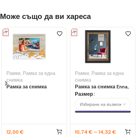
Може също да ви хареса
Рамки
,
Рамка за една
Рамки
,
Рамка за една
снимка
снимка
Рамка за снимка
Рамка за снимка Enna,
Soave
черна
Размер
12,00
€
10,74
€
–
14,32
€