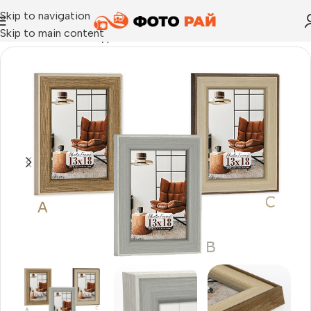
Skip to navigation
Skip to main content
Начало
›
Рамка за една снимка
›
Рамка за снимка Nuoro 30