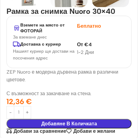
Рамка за снимка Nuoro 30×40
Вземете на място от
Беплатно
ФОТОРАЙ
За вземане днес
От
€
4
Доставка с куриер
Нашият куриер ще достави на
1-2 Дни
посочения адрес
ZEP Nuoro е модерна дървена рамка в различни
цветове.
С възможност за закачване на стена.
12,36
€
Добавяне В Количката
Добави за сравнение
Добави е желани