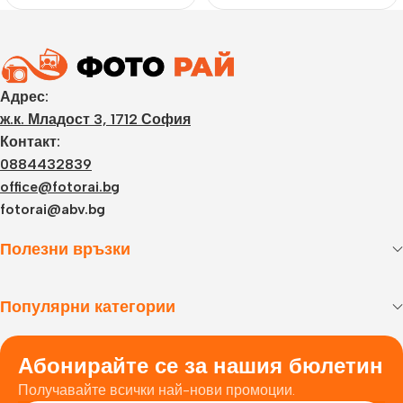
Адрес:
ж.к. Младост 3, 1712 София
Контакт:
0884432839
office@fotorai.bg
fotorai@abv.bg
Полезни връзки
Популярни категории
Абонирайте се за нашия бюлетин
Получавайте всички най-нови промоции.