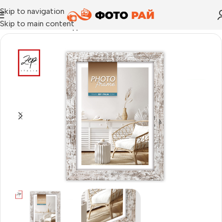
Skip to navigation
Skip to main content
Начало
›
Рамка за една снимка
›
Рамка за снимка Vivan