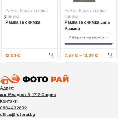
Рамки
,
Рамка за една
Рамки
,
Рамка за една
снимка
снимка
Рамка за снимка
Рамка за снимка Enna
Soave
Размер
12,00
€
7,67
€
–
13,29
€
Адрес:
ж.к. Младост 3, 1712 София
Контакт:
0884432839
office@fotorai.bg