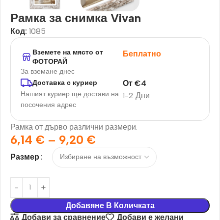
Рамка за снимка Vivan
Код:
1085
Вземете на място от
Беплатно
ФОТОРАЙ
За вземане днес
От
€
4
Доставка с куриер
Нашият куриер ще достави на
1-2 Дни
посочения адрес
Рамка от дърво различни размери.
6,14
€
–
9,20
€
Размер
Добавяне В Количката
Добави за сравнение
Добави е желани