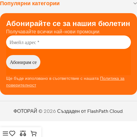
Популярни категории
Абонирайте се за нашия бюлетин
Получавайте всички най-нови промоции.
Ще бъде използвано в съответствие с нашата
Политика за
поверителност
ФОТОРАЙ
© 2026
Създаден от FlashPath Cloud
.