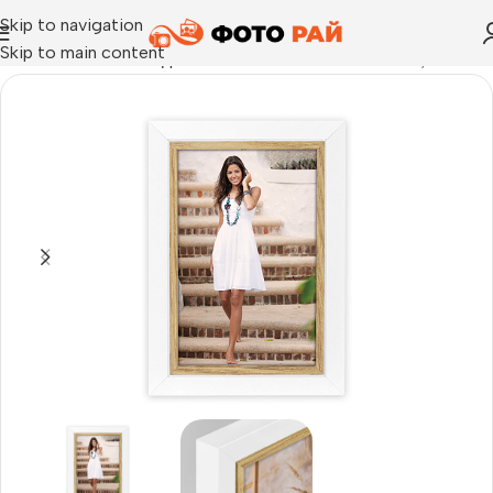
Skip to navigation
Skip to main content
Начало
›
Рамка за една снимка
›
Рамка за снимки Ayas, дър