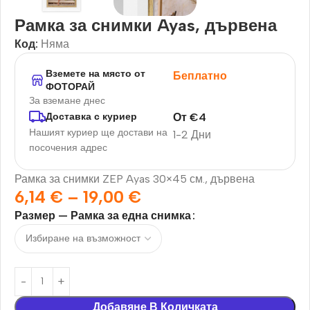
Рамка за снимки Ayas, дървена
Код:
Няма
Вземете на място от
Беплатно
ФОТОРАЙ
За вземане днес
От
€
4
Доставка с куриер
Нашият куриер ще достави на
1-2 Дни
посочения адрес
Рамка за снимки ZEP Ayas 30×45 см., дървена
6,14
€
–
19,00
€
Размер — Рамка за една снимка
Добавяне В Количката