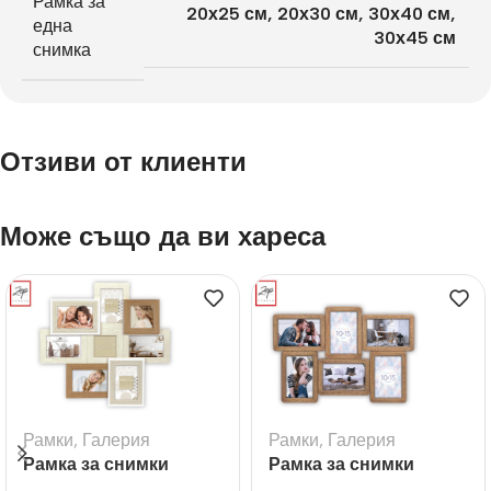
Рамка за
20х25 см
,
20х30 см
,
30х40 см
,
една
30х45 см
снимка
Отзиви от клиенти
Може също да ви хареса
Рамки
,
Галерия
Рамки
,
Галерия
Рамка за снимки
Рамка за снимки
галерия Livigno – 8бр.
галерия Ajaccio