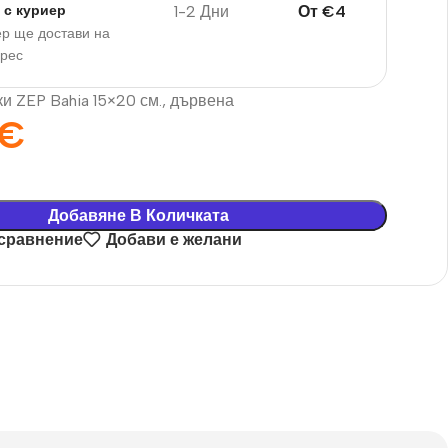
1-2 Дни
От
€
4
 с куриер
р ще достави на
дрес
и ZEP Bahia 15×20 см., дървена
€
Добавяне В Количката
 сравнение
Добави е желани