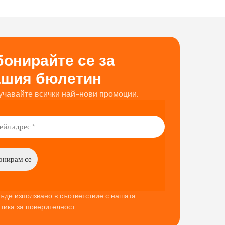
онирайте се за
ашия бюлетин
учавайте всички най-нови промоции.
ъде използвано в съответствие с нашата
тика за поверителност