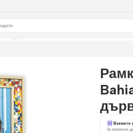
0 см., дървена
Рамк
Bahi
дър
Вземете 
За вземане д