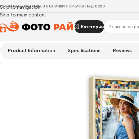
ЕЗПЛАТНА ДОСТАВКА ЗА ВСИЧКИ ПОРЪЧКИ НАД €200
Skip to navigation
Skip to main content
Категории
Начало
›
Рамка за една снимка
›
Рамка за снимки Bahia 15×2
Product Information
Specifications
Reviews