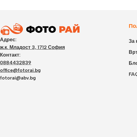
По
Адрес:
За 
ж.к. Младост 3, 1712 София
Връ
Контакт:
0884432839
Бл
office@fotorai.bg
FA
fotorai@abv.bg