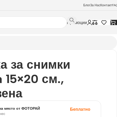
Блог
За Нас
Контакт
FA
Промоции
а за снимки
a 15×20 см.,
вена
на място от ФОТОРАЙ
Беплатно
нес