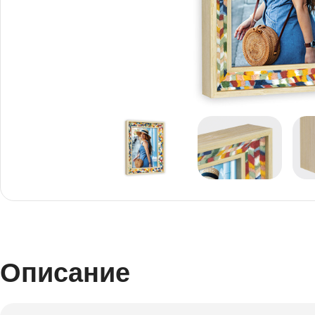
Снимки И
Дек
Постери
Сте
Снимки малък
Dibo
формат
Акр
Описание
Голям формат
Печ
Печат върху канава
пен