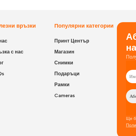
лезни връзки
Популярни категории
Аб
нас
Принт Център
н
зка с нас
Магазин
Пол
ог
Снимки
Qs
Подаръци
Рамки
Cameras
Ще б
Поли