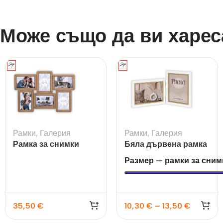
Може също да ви харес
Рамки
,
Галерия
Рамки
,
Галерия
Рамка за снимки
Бяла дървена рамка
галерия Ajaccio
Ayas 2L за 2 снимки
Размер — рамки за сним
за 10×15 и 13×18
35,50
€
10,30
€
–
13,50
€