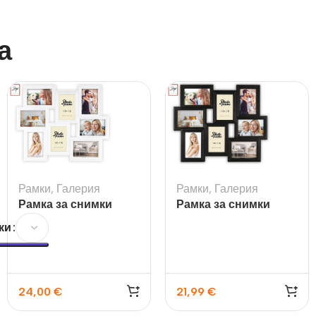
а
Рамки
,
Галерия
Рамки
,
Галерия
Рамка за снимки
Рамка за снимки
галерия Tolosa White
галерия Tolosa Black
ки
24,00
€
21,99
€