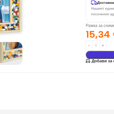
Доставка
Нашият курие
посочения а
Рамка за снимк
15,34
Добави за
орация За
Текстил И
на
Подаръци
nd
Чаши
илик Бонд
Тениски
ат върху
Възглавници
окартон
Торбички