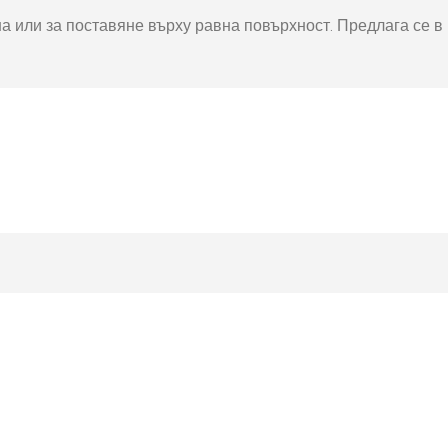
окнига
Фото пъзел 120
на или за поставяне върху равна повърхност. Предлага се в
части
Магнити
Ключодържатели
Други