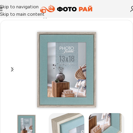
Skip to navigation
Skip to main content
Начало
›
Рамка за една снимка
›
Рамка за снимки Bochum B 