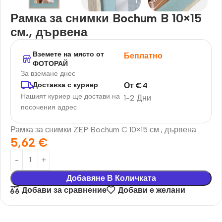
Рамка за снимки Bochum B 10×15
см., дървена
Вземете на място от
Беплатно
ФОТОРАЙ
За вземане днес
От
€
4
Доставка с куриер
Нашият куриер ще достави на
1-2 Дни
посочения адрес
Рамка за снимки ZEP Bochum C 10×15 см., дървена
5,62
€
Добавяне В Количката
Добави за сравнение
Добави е желани