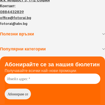
ж.к. Младост 3, 1712 София
Контакт:
0884432839
office@fotorai.bg
fotorai@abv.bg
Полезни връзки
Популярни категории
Абонирайте се за нашия бюлетин
Получавайте всички най-нови промоции.