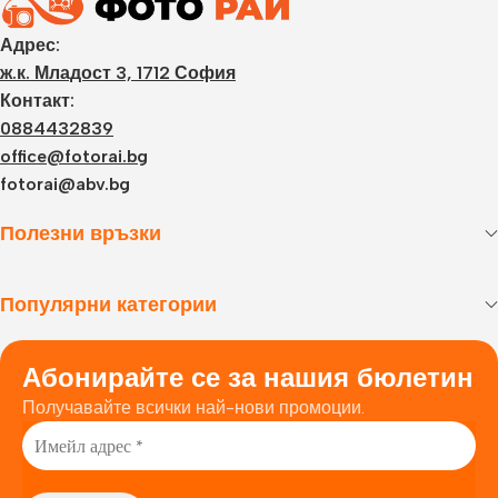
Адрес:
ж.к. Младост 3, 1712 София
Контакт:
0884432839
office@fotorai.bg
fotorai@abv.bg
Полезни връзки
Популярни категории
Абонирайте се за нашия бюлетин
Получавайте всички най-нови промоции.