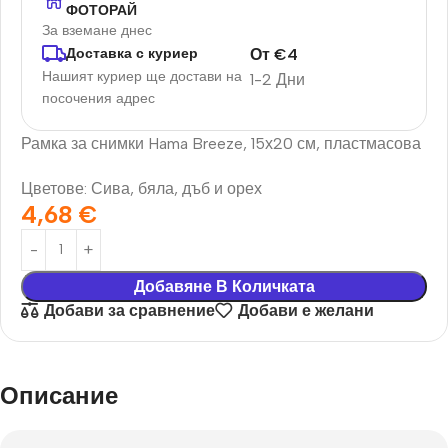
ФОТОРАЙ
За вземане днес
От
€
4
Доставка с куриер
Нашият куриер ще достави на
1-2 Дни
посочения адрес
Рамка за снимки Hama Breeze, 15х20 см, пластмасова
Цветове: Сива, бяла, дъб и орех
4,68
€
Добавяне В Количката
Добави за сравнение
Добави е желани
Описание