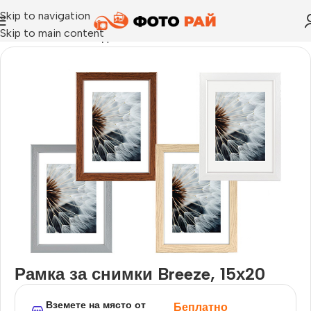
Skip to navigation
Skip to main content
Начало
›
Рамка за една снимка
›
Рамка за снимки Breeze, 15
Рамка за снимки Breeze, 15х20
Вземете на място от
Беплатно